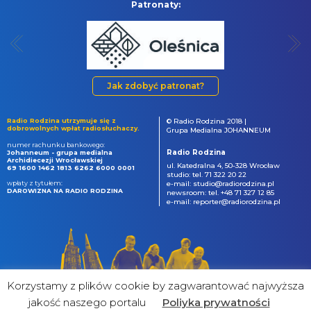
Patronaty:
Jak zdobyć patronat?
Radio Rodzina utrzymuje się z
© Radio Rodzina 2018 |
dobrowolnych wpłat radiosłuchaczy.
Grupa Medialna JOHANNEUM
numer rachunku bankowego:
Radio Rodzina
Johanneum - grupa medialna
Archidiecezji Wrocławskiej
ul. Katedralna 4, 50-328 Wrocław
69 1600 1462 1813 6262 6000 0001
studio: tel. 71 322 20 22
wpłaty z tytułem:
e-mail: studio@radiorodzina.pl
DAROWIZNA NA RADIO RODZINA
newsroom: tel. +48 71 327 12 85
e-mail: reporter@radiorodzina.pl
Korzystamy z plików cookie by zagwarantować najwyższa
jakość naszego portalu
Poliyka prywatności