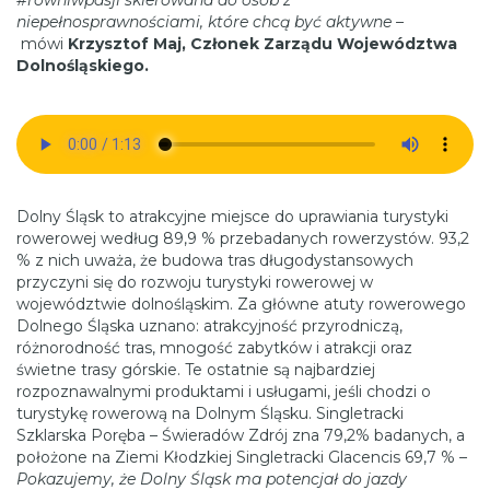
#równiwpasji skierowana do osób z
niepełnosprawnościami, które chcą być aktywne –
mówi
Krzysztof Maj, Członek Zarządu Województwa
Dolnośląskiego.
Dolny Śląsk to atrakcyjne miejsce do uprawiania turystyki
rowerowej według 89,9 % przebadanych rowerzystów. 93,2
% z nich uważa, że budowa tras długodystansowych
przyczyni się do rozwoju turystyki rowerowej w
województwie dolnośląskim. Za główne atuty rowerowego
Dolnego Śląska uznano: atrakcyjność przyrodniczą,
różnorodność tras, mnogość zabytków i atrakcji oraz
świetne trasy górskie. Te ostatnie są najbardziej
rozpoznawalnymi produktami i usługami, jeśli chodzi o
turystykę rowerową na Dolnym Śląsku. Singletracki
Szklarska Poręba – Świeradów Zdrój zna 79,2% badanych, a
położone na Ziemi Kłodzkiej Singletracki Glacencis 69,7 %
–
Pokazujemy, że Dolny Śląsk ma potencjał do jazdy