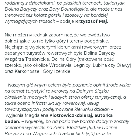
rodzinnej z dzieciakami, po płaskich terenach, takich jak
Dolina Baryczy oraz Bory Dolnośląskie, ale może u nas
trenować też kolarz górski i szosowy na bardziej
wymagających trasach
– dodaje
Krzysztof Maj.
Nie możemy jednak zapominać, że województwo
dolnośląskie to nie tylko góry i tereny podgórskie.
Najchętniej wybieranymi kierunkami rowerowymi przez
badanych turystów rowerowych była Dolina Baryczy i
Wzgórza Trzebnickie, Dolina Odry (traktowana dość
szeroko, jako okolice Wrocławia, Legnicy, Lubina czy Oławy)
oraz Karkonosze i Góry Izerskie.
– Naszym głównym celem było poznanie opinii środowiska
na temat turystyki rowerowej na Dolnym Śląsku,
określenie mocnych i słabych stron oferty turystycznej, a
także ocena infrastruktury rowerowej, usług
towarzyszących i podejmowane kierunku działań –
wyjaśnia Magdalena
Piotrowicz-Zbieraj, autorka
badań.
–
Najlepiej, bo na poziomie bardzo dobrym zostały
ocenione wycieczki na Ziemi Kłodzkiej (5,1), w Dolinie
Baryczy i na Wzgórzach Trzebnickich (5,0) oraz te