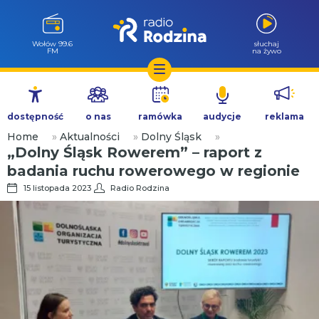
Wołów 99.6
słuchaj
FM
na żywo
Przejdź
do
dostępność
o nas
ramówka
audycje
reklama
treści
Home
»
Aktualności
»
Dolny Śląsk
»
„Dolny Śląsk Rowerem” – raport z
badania ruchu rowerowego w regionie
15 listopada 2023
Radio Rodzina