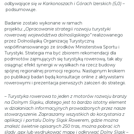
odbywające się w Karkonoszach i Górach Izerskich (5,0) –
podsumowuje.
Badanie zostało wykonane w ramach
projektu:
„Opracowanie strategii rozwoju turystyki
rowerowej województwa dolnośląskiego”
realizowanego
przez Dolnośląską Organizację Turystyczną
współfinansowanego ze środków Ministerstwa Sportu i
Turystyki. Strategia ma być zbiorem rekomendacji dla
podmiotów zajmujących się turystyką rowerową, tak aby
osiągnąć efekt synergii w wysiłkach na rzecz budowy
spójnej regionalnej promocji regionu. Następnym krokiem
po publikacji badań będą konsultacje online z aktywistami
rowerowymi i prezentacja pierwszych założeń do strategii.
– Turystyka rowerowa to jeden z motorów rozwoju branży
na Dolnym Śląsku, dlatego jest to bardzo istotny element
w działaniach informacyjnych prowadzonych przez nasze
stowarzyszenie. Zapraszamy wszystkich do korzystania z
aplikacji i portalu Dolny Śląsk Rowerem, gdzie można
znaleźć świetnie opisanych 250 tras, można pobrać ich
ślady .gpx lub wydrukować mapę i odkrywać Dolny Śląsk –