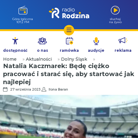
Góra Igliczna
słuchaj
107.2 FM
na żywo
Przejdź
do
dostępność
o nas
ramówka
audycje
reklama
treści
Home
»
Aktualności
»
Dolny Śląsk
»
Natalia Kaczmarek: Będę ciężko
pracować i starać się, aby startować jak
najlepiej
27 września 2023
Ilona Baran