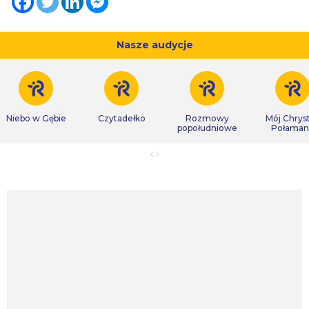
Nasze audycje
Niebo w Gębie
Czytadełko
Rozmowy
Mój Chrys
popołudniowe
Połaman