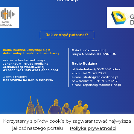
Jak zdobyć patronat?
Radio Rodzina utrzymuje się z
© Radio Rodzina 2018 |
dobrowolnych wpłat radiosłuchaczy.
Grupa Medialna JOHANNEUM
numer rachunku bankowego:
Radio Rodzina
Johanneum - grupa medialna
Archidiecezji Wrocławskiej
ul. Katedralna 4, 50-328 Wrocław
69 1600 1462 1813 6262 6000 0001
studio: tel. 71 322 20 22
wpłaty z tytułem:
e-mail: studio@radiorodzina.pl
DAROWIZNA NA RADIO RODZINA
newsroom: tel. +48 71 327 12 85
e-mail: reporter@radiorodzina.pl
Korzystamy z plików cookie by zagwarantować najwyższa
jakość naszego portalu
Poliyka prywatności