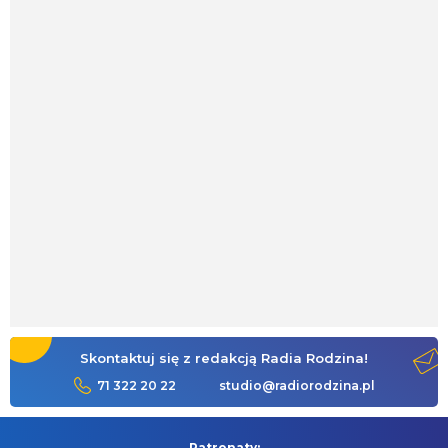
Skontaktuj się z redakcją Radia Rodzina!
71 322 20 22
studio@radiorodzina.pl
Patronaty: