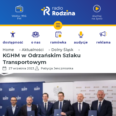
Milicz 88.5
słuchaj
FM
na żywo
Przejdź
do
dostępność
o nas
ramówka
audycje
reklama
treści
Home
»
Aktualności
»
Dolny Śląsk
»
KGHM w Odrzańskim Szlaku
Transportowym
27 września 2023
Patrycja Jenczmionka