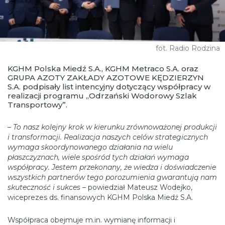
fot. Radio Rodzina
KGHM Polska Miedź S.A., KGHM Metraco S.A. oraz
GRUPA AZOTY ZAKŁADY AZOTOWE KĘDZIERZYN
S.A. podpisały list intencyjny dotyczący współpracy w
realizacji programu „Odrzański Wodorowy Szlak
Transportowy”.
–
To nasz kolejny krok w kierunku zrównoważonej produkcji
i transformacji. Realizacja naszych celów strategicznych
wymaga skoordynowanego działania na wielu
płaszczyznach, wiele spośród tych działań wymaga
współpracy. Jestem przekonany, że wiedza i doświadczenie
wszystkich partnerów tego
porozumienia gwarantują nam
skuteczność i sukces
– powiedział Mateusz Wodejko,
wiceprezes ds. finansowych KGHM Polska Miedź S.A.
Współpraca obejmuje m.in. wymianę informacji i