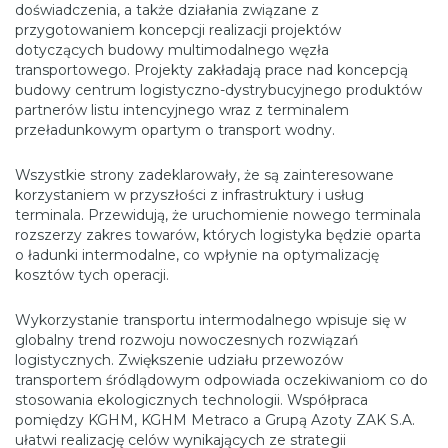
doświadczenia, a także działania związane z
przygotowaniem koncepcji realizacji projektów
dotyczących budowy multimodalnego węzła
transportowego. Projekty zakładają prace nad koncepcją
budowy centrum logistyczno-dystrybucyjnego produktów
partnerów listu intencyjnego wraz z terminalem
przeładunkowym opartym o transport wodny.
Wszystkie strony zadeklarowały, że są zainteresowane
korzystaniem w przyszłości z infrastruktury i usług
terminala. Przewidują, że uruchomienie nowego terminala
rozszerzy zakres towarów, których logistyka będzie oparta
o ładunki intermodalne, co wpłynie na optymalizację
kosztów tych operacji.
Wykorzystanie transportu intermodalnego wpisuje się w
globalny trend rozwoju nowoczesnych rozwiązań
logistycznych. Zwiększenie udziału przewozów
transportem śródlądowym odpowiada oczekiwaniom co do
stosowania ekologicznych technologii. Współpraca
pomiędzy KGHM, KGHM Metraco a Grupą Azoty ZAK S.A.
ułatwi realizację celów wynikających ze strategii