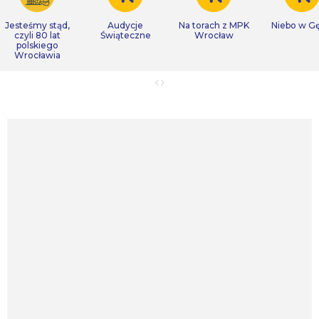
Jesteśmy stąd,
Audycje
Na torach z MPK
Niebo w Gę
czyli 80 lat
Świąteczne
Wrocław
polskiego
Wrocławia