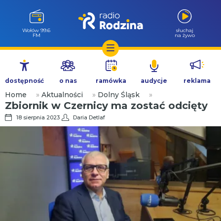
Wołów 99.6
słuchaj
FM
na żywo
Przejdź
do
dostępność
o nas
ramówka
audycje
reklama
treści
Home
»
Aktualności
»
Dolny Śląsk
»
Zbiornik w Czernicy ma zostać odcięty
18 sierpnia 2023
Daria Detlaf