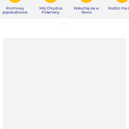
Rozmowy
Mój Chrystus
Wsłuchaj się w
Rodzic ma
popołudniowe
Połamany
Słowo