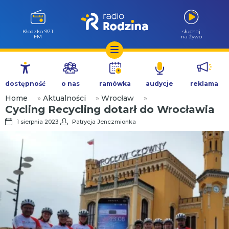
Wołów 99.6
słuchaj
FM
na żywo
Przejdź
do
dostępność
o nas
ramówka
audycje
reklama
treści
Home
»
Aktualności
»
Wrocław
»
Cycling Recycling dotarł do Wrocławia
1 sierpnia 2023
Patrycja Jenczmionka