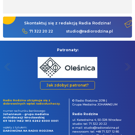
Skontaktuj się z redakcją Radia Rodzina!
71 322 20 22
studio@radiorodzina.pl
Patronaty:
Jak zdobyć patronat?
Radio Rodzina utrzymuje się z
© Radio Rodzina 2018 |
dobrowolnych wpłat radiosłuchaczy.
Grupa Medialna JOHANNEUM
numer rachunku bankowego:
Radio Rodzina
Johanneum - grupa medialna
Archidiecezji Wrocławskiej
ul. Katedralna 4, 50-328 Wrocław
69 1600 1462 1813 6262 6000 0001
studio: tel. 71 322 20 22
wpłaty z tytułem:
e-mail: studio@radiorodzina.pl
DAROWIZNA NA RADIO RODZINA
newsroom: tel. +48 71 327 12 85