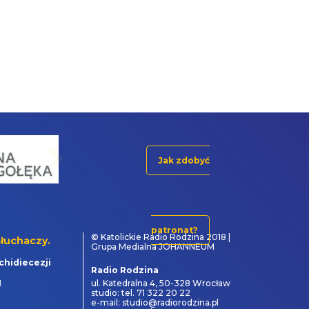
Jak zdobyć
patronat?
© Katolickie Radio Rodzina 2018 |
łuchaczy.
Grupa Medialna JOHANNEUM
chidiecezji
Radio Rodzina
1
ul. Katedralna 4, 50-328 Wrocław
studio: tel. 71 322 20 22
e-mail: studio@radiorodzina.pl