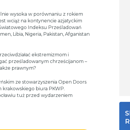
alnie wysoka w porównaniu z rokiem
est wciąż na kontynencie azjatyckim
ce Światowego Indeksu Prześladowań
en, Libia, Nigeria, Pakistan, Afganistan
przeciwdziałać ekstremizmom i
agać prześladowanym chrześcijanom –
 także prawnym?
ńskim ze stowarzyszenia Open Doors
 krakowskiego biura PKWP.
rocławiu tuż przed wydarzeniem
S
R