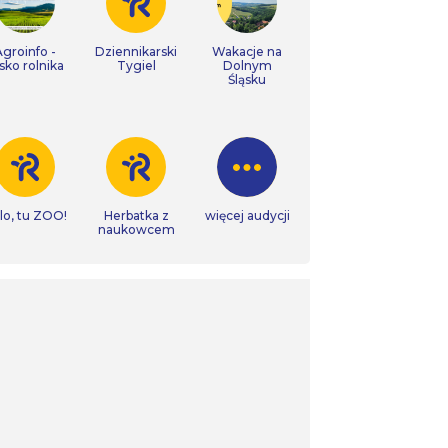
Agroinfo -
Dziennikarski
Wakacje na
isko rolnika
Tygiel
Dolnym
Śląsku
lo, tu ZOO!
Herbatka z
więcej audycji
naukowcem