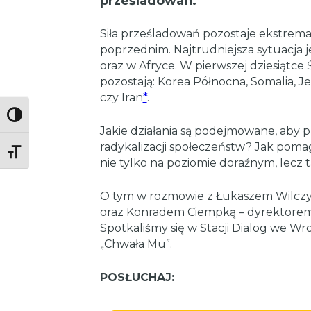
prześladowań.
Siła prześladowań pozostaje ekstrem
poprzednim. Najtrudniejsza sytuacja j
oraz w Afryce. W pierwszej dziesiąt
pozostają: Korea Północna, Somalia, Jem
czy Iran
*
.
Toggle High Contrast
Jakie działania są podejmowane, aby 
radykalizacji społeczeństw? Jak pom
Toggle Font size
nie tylko na poziomie doraźnym, lecz
O tym w rozmowie z Łukaszem Wilczy
oraz Konradem Ciempką – dyrektorem
Spotkaliśmy się w Stacji Dialog we W
„Chwała Mu”.
POSŁUCHAJ: