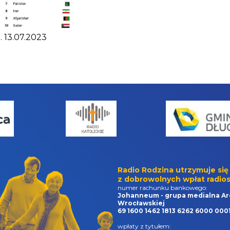
. 13.07.2023
Radio Rodzina utrzymuje się
z dobrowolnych wpłat radios
numer rachunku bankowego:
Johanneum - grupa medialna Ar
Wrocławskiej
69 1600 1462 1813 6262 6000 000
wpłaty z tytułem: