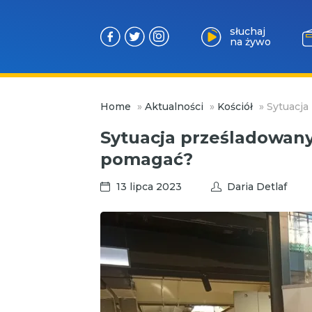
słuchaj
na żywo
Przejdź
Home
»
Aktualności
»
Kościół
»
Sytuacja
do
treści
Sytuacja prześladowanyc
pomagać?
13 lipca 2023
Daria Detlaf