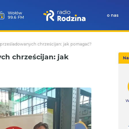
Wołów
o nas
99.6 FM
 prześladowanych chrześcijan: jak pomagać?
h chrześcijan: jak
Na
W