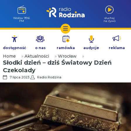
Wołów 99.6
słuchaj
FM
na żywo
Przejdź
do
dostępność
o nas
ramówka
audycje
reklama
treści
Home
»
Aktualności
»
Wrocław
»
Słodki dzień – dziś Światowy Dzień
Czekolady
7 lipca 2023
Radio Rodzina