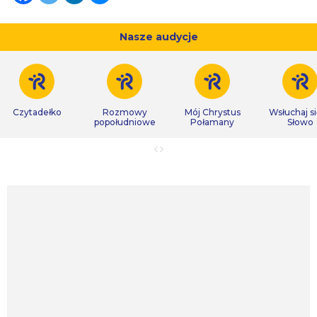
Nasze audycje
Czytadełko
Rozmowy
Mój Chrystus
Wsłuchaj s
popołudniowe
Połamany
Słowo