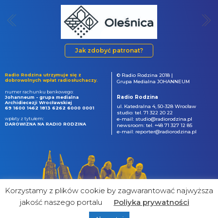
Jak zdobyć patronat?
Radio Rodzina utrzymuje się z
© Radio Rodzina 2018 |
dobrowolnych wpłat radiosłuchaczy.
Grupa Medialna JOHANNEUM
numer rachunku bankowego:
Radio Rodzina
Johanneum - grupa medialna
Archidiecezji Wrocławskiej
ul. Katedralna 4, 50-328 Wrocław
69 1600 1462 1813 6262 6000 0001
studio: tel. 71 322 20 22
wpłaty z tytułem:
e-mail: studio@radiorodzina.pl
DAROWIZNA NA RADIO RODZINA
newsroom: tel. +48 71 327 12 85
e-mail: reporter@radiorodzina.pl
Korzystamy z plików cookie by zagwarantować najwyższa
jakość naszego portalu
Poliyka prywatności