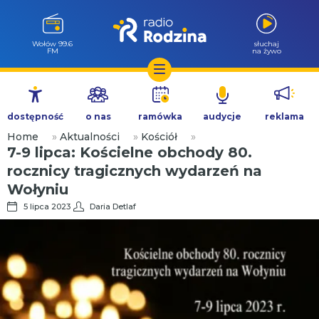
Wołów 99.6
słuchaj
FM
na żywo
Przejdź
do
dostępność
o nas
ramówka
audycje
reklama
treści
Home
»
Aktualności
»
Kościół
»
7-9 lipca: Kościelne obchody 80.
rocznicy tragicznych wydarzeń na
Wołyniu
5 lipca 2023
Daria Detlaf