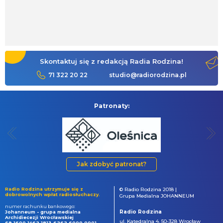
Skontaktuj się z redakcją Radia Rodzina!
71 322 20 22
studio@radiorodzina.pl
Patronaty:
Jak zdobyć patronat?
Radio Rodzina utrzymuje się z
© Radio Rodzina 2018 |
dobrowolnych wpłat radiosłuchaczy.
Grupa Medialna JOHANNEUM
numer rachunku bankowego:
Radio Rodzina
Johanneum - grupa medialna
Archidiecezji Wrocławskiej
ul. Katedralna 4, 50-328 Wrocław
69 1600 1462 1813 6262 6000 0001