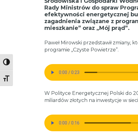
Środowiska i Gospodarki Wodn
Rady Ministrów do spraw Progr
efektywności energetycznej b
zagadnienia związane z program
mieszkanie” oraz „Mój prąd”.
Paweł Mirowski przedstawił zmiany, k
programie „Czyste Powietrze”.
Toggle High Contrast
Toggle Font size
W Polityce Energetycznej Polski do 
miliardów złotych na inwestycje w sie