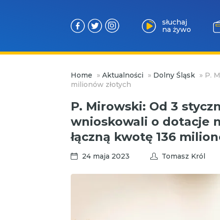
słuchaj
na żywo
Przejdź
Home
»
Aktualności
»
Dolny Śląsk
»
P. M
do
milionów złotych
treści
P. Mirowski: Od 3 stycz
wnioskowali o dotacje 
łączną kwotę 136 milio
24 maja 2023
Tomasz Król