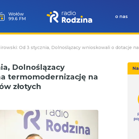
Wołów
o nas
99.6 FM
irowski: Od 3 stycznia, Dolnoślązacy wnioskowali o dotacje 
nia, Dolnoślązacy
Na
na termomodernizację na
nów złotych
po