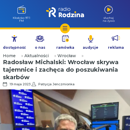
Kłodzko 97.1
słuchaj
FM
na żywo
Przejdź
do
dostępność
o nas
ramówka
audycje
reklama
treści
Home
»
Aktualności
»
Wrocław
»
Radosław Michalski: Wrocław skrywa
tajemnice i zachęca do poszukiwania
skarbów
19 maja 2023
Patrycja Jenczmionka