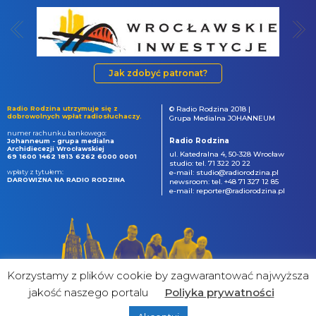
Jak zdobyć patronat?
Radio Rodzina utrzymuje się z
© Radio Rodzina 2018 |
dobrowolnych wpłat radiosłuchaczy.
Grupa Medialna JOHANNEUM
numer rachunku bankowego:
Radio Rodzina
Johanneum - grupa medialna
Archidiecezji Wrocławskiej
ul. Katedralna 4, 50-328 Wrocław
69 1600 1462 1813 6262 6000 0001
studio: tel. 71 322 20 22
wpłaty z tytułem:
e-mail: studio@radiorodzina.pl
DAROWIZNA NA RADIO RODZINA
newsroom: tel. +48 71 327 12 85
e-mail: reporter@radiorodzina.pl
Korzystamy z plików cookie by zagwarantować najwyższa
jakość naszego portalu
Poliyka prywatności