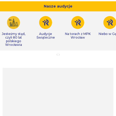
Nasze audycje
Jesteśmy stąd,
Audycje
Na torach z MPK
Niebo w Gę
czyli 80 lat
Świąteczne
Wrocław
polskiego
Wrocławia