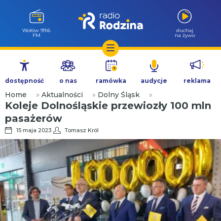
Wołów 99.6
słuchaj
FM
na żywo
Przejdź
do
dostępność
o nas
ramówka
audycje
reklama
treści
Home
»
Aktualności
»
Dolny Śląsk
»
Koleje Dolnośląskie przewiozły 100 mln
pasażerów
15 maja 2023
Tomasz Król