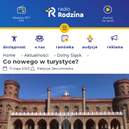
Wołów 99.6
słuchaj
FM
na żywo
Przejdź
do
dostępność
o nas
ramówka
audycje
reklama
treści
Home
»
Aktualności
»
Dolny Śląsk
»
Co nowego w turystyce?
11 maja 2023
Patrycja Jenczmionka