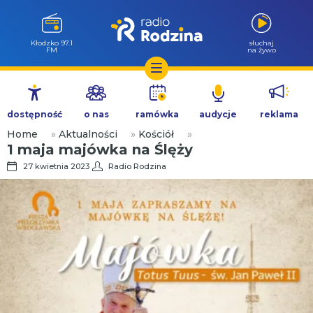
Kłodzko 97.1
słuchaj
FM
na żywo
Przejdź
do
dostępność
o nas
ramówka
audycje
reklama
treści
Home
»
Aktualności
»
Kościół
»
1 maja majówka na Ślęży
27 kwietnia 2023
Radio Rodzina