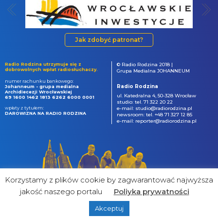
Jak zdobyć patronat?
Radio Rodzina utrzymuje się z
© Radio Rodzina 2018 |
dobrowolnych wpłat radiosłuchaczy.
Grupa Medialna JOHANNEUM
numer rachunku bankowego:
Radio Rodzina
Johanneum - grupa medialna
Archidiecezji Wrocławskiej
ul. Katedralna 4, 50-328 Wrocław
69 1600 1462 1813 6262 6000 0001
studio: tel. 71 322 20 22
wpłaty z tytułem:
e-mail: studio@radiorodzina.pl
DAROWIZNA NA RADIO RODZINA
newsroom: tel. +48 71 327 12 85
e-mail: reporter@radiorodzina.pl
Korzystamy z plików cookie by zagwarantować najwyższa
jakość naszego portalu
Poliyka prywatności
Akceptuj
powered by
&