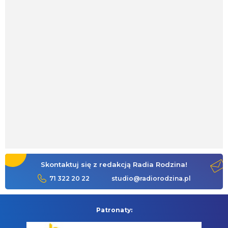
Skontaktuj się z redakcją Radia Rodzina!
71 322 20 22
studio@radiorodzina.pl
Patronaty: