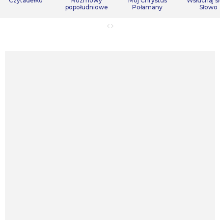
Czytadełko
Rozmowy
Mój Chrystus
Wsłuchaj s
popołudniowe
Połamany
Słowo