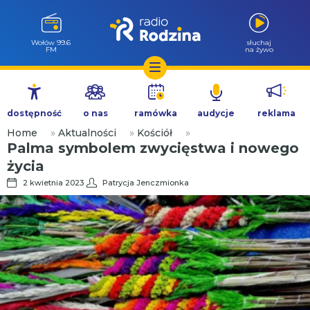
Wołów 99.6
słuchaj
FM
na żywo
Przejdź
do
dostępność
o nas
ramówka
audycje
reklama
treści
Home
»
Aktualności
»
Kościół
»
Palma symbolem zwycięstwa i nowego
życia
2 kwietnia 2023
Patrycja Jenczmionka