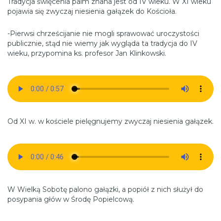
Tradycja święcenia palm znana jest od IV wieku. W XI wieku
pojawia się zwyczaj niesienia gałązek do Kościoła.
-Pierwsi chrześcijanie nie mogli sprawować uroczystości
publicznie, stąd nie wiemy jak wygląda ta tradycja do IV
wieku, przypomina ks. profesor Jan Klinkowski.
Od XI w. w kościele pielęgnujemy zwyczaj niesienia gałązek.
W Wielką Sobotę palono gałązki, a popiół z nich służył do
posypania głów w Środę Popielcową.