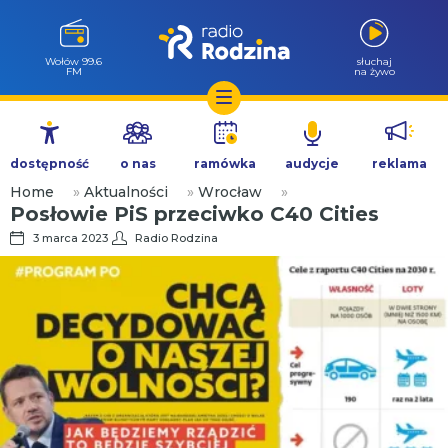
Wołów 99.6
słuchaj
FM
na żywo
Przejdź
do
dostępność
o nas
ramówka
audycje
reklama
treści
Home
»
Aktualności
»
Wrocław
»
Posłowie PiS przeciwko C40 Cities
3 marca 2023
Radio Rodzina