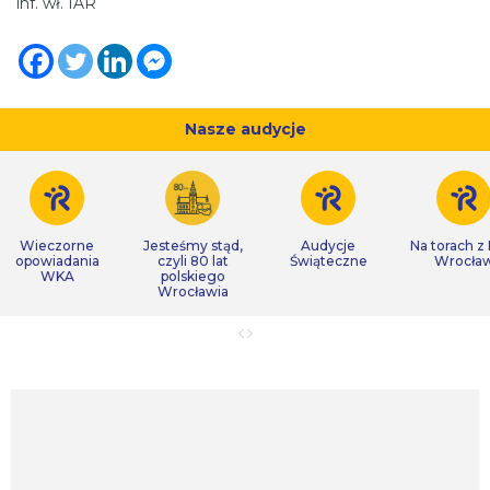
inf. wł. IAR
Nasze audycje
Wieczorne
Jesteśmy stąd,
Audycje
Na torach z
opowiadania
czyli 80 lat
Świąteczne
Wrocła
WKA
polskiego
Wrocławia