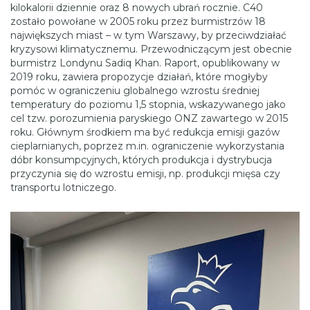
kilokalorii dziennie oraz 8 nowych ubrań rocznie. C40
zostało powołane w 2005 roku przez burmistrzów 18
największych miast – w tym Warszawy, by przeciwdziałać
kryzysowi klimatycznemu. Przewodniczącym jest obecnie
burmistrz Londynu Sadiq Khan. Raport, opublikowany w
2019 roku, zawiera propozycje działań, które mogłyby
pomóc w ograniczeniu globalnego wzrostu średniej
temperatury do poziomu 1,5 stopnia, wskazywanego jako
cel tzw. porozumienia paryskiego ONZ zawartego w 2015
roku. Głównym środkiem ma być redukcja emisji gazów
cieplarnianych, poprzez m.in. ograniczenie wykorzystania
dóbr konsumpcyjnych, których produkcja i dystrybucja
przyczynia się do wzrostu emisji, np. produkcji mięsa czy
transportu lotniczego.