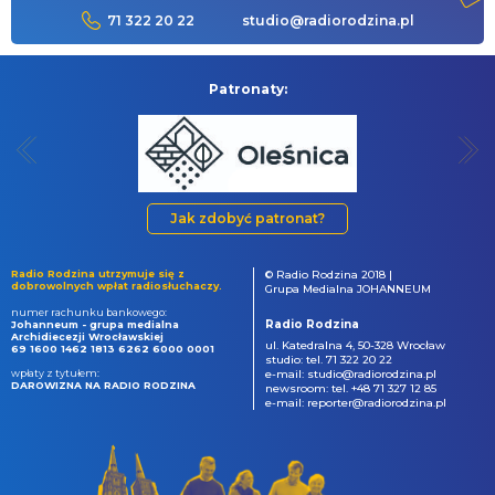
71 322 20 22
studio@radiorodzina.pl
Patronaty:
Jak zdobyć patronat?
Radio Rodzina utrzymuje się z
© Radio Rodzina 2018 |
dobrowolnych wpłat radiosłuchaczy.
Grupa Medialna JOHANNEUM
numer rachunku bankowego:
Radio Rodzina
Johanneum - grupa medialna
Archidiecezji Wrocławskiej
ul. Katedralna 4, 50-328 Wrocław
69 1600 1462 1813 6262 6000 0001
studio: tel. 71 322 20 22
wpłaty z tytułem:
e-mail: studio@radiorodzina.pl
DAROWIZNA NA RADIO RODZINA
newsroom: tel. +48 71 327 12 85
e-mail: reporter@radiorodzina.pl