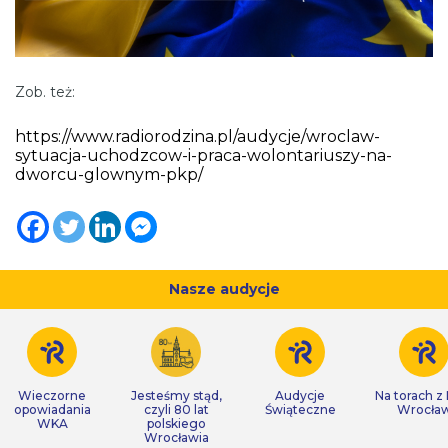
Zob. też:
https://www.radiorodzina.pl/audycje/wroclaw-
sytuacja-uchodzcow-i-praca-wolontariuszy-na-
dworcu-glownym-pkp/
Nasze audycje
Wieczorne
Jesteśmy stąd,
Audycje
Na torach z
opowiadania
czyli 80 lat
Świąteczne
Wrocła
WKA
polskiego
Wrocławia