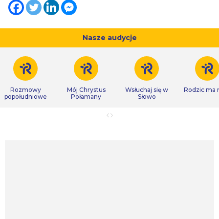
Nasze audycje
Rozmowy
Mój Chrystus
Wsłuchaj się w
Rodzic ma
popołudniowe
Połamany
Słowo