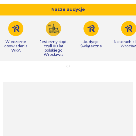
Nasze audycje
Wieczorne
Jesteśmy stąd,
Audycje
Na torach z
opowiadania
czyli 80 lat
Świąteczne
Wrocła
WKA
polskiego
Wrocławia