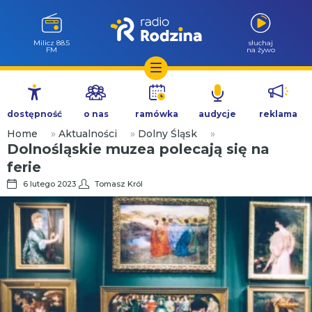
Milicz 88.5
słuchaj
FM
na żywo
Przejdź
do
dostępność
o nas
ramówka
audycje
reklama
treści
Home
»
Aktualności
»
Dolny Śląsk
»
Dolnośląskie muzea polecają się na
ferie
6 lutego 2023
Tomasz Król