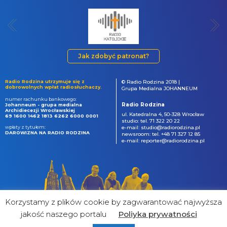
Jak zdobyć patronat?
Radio Rodzina utrzymuje się z
© Radio Rodzina 2018 |
dobrowolnych wpłat radiosłuchaczy.
Grupa Medialna JOHANNEUM
numer rachunku bankowego:
Radio Rodzina
Johanneum - grupa medialna
Archidiecezji Wrocławskiej
ul. Katedralna 4, 50-328 Wrocław
69 1600 1462 1813 6262 6000 0001
studio: tel. 71 322 20 22
wpłaty z tytułem:
e-mail: studio@radiorodzina.pl
DAROWIZNA NA RADIO RODZINA
newsroom: tel. +48 71 327 12 85
e-mail: reporter@radiorodzina.pl
Korzystamy z plików cookie by zagwarantować najwyższa
jakość naszego portalu
Poliyka prywatności