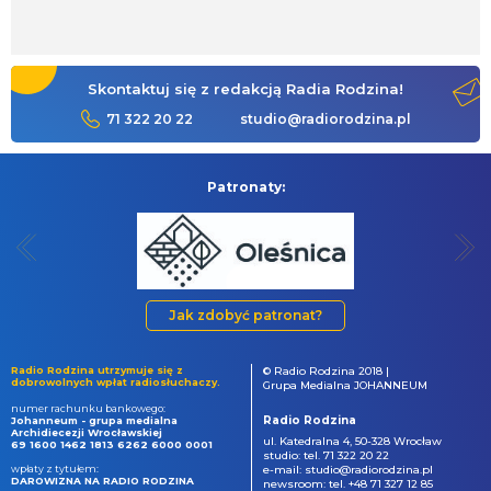
Skontaktuj się z redakcją Radia Rodzina!
71 322 20 22
studio@radiorodzina.pl
Patronaty:
Jak zdobyć patronat?
Radio Rodzina utrzymuje się z
© Radio Rodzina 2018 |
dobrowolnych wpłat radiosłuchaczy.
Grupa Medialna JOHANNEUM
numer rachunku bankowego:
Radio Rodzina
Johanneum - grupa medialna
Archidiecezji Wrocławskiej
ul. Katedralna 4, 50-328 Wrocław
69 1600 1462 1813 6262 6000 0001
studio: tel. 71 322 20 22
wpłaty z tytułem:
e-mail: studio@radiorodzina.pl
DAROWIZNA NA RADIO RODZINA
newsroom: tel. +48 71 327 12 85