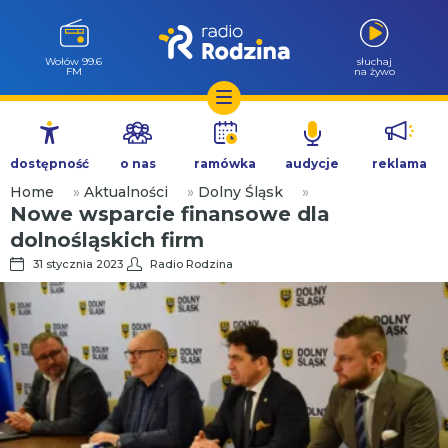
Wołów 99.6
słuchaj
FM
na żywo
Przejdź
do
dostępność
o nas
ramówka
audycje
reklama
treści
Home
»
Aktualności
»
Dolny Śląsk
»
Nowe wsparcie finansowe dla
dolnośląskich firm
31 stycznia 2023
Radio Rodzina