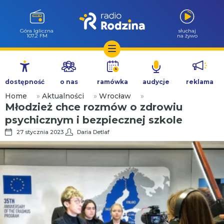
Góra Igliczna
słuchaj
107.2 FM
na żywo
Przejdź
do
dostępność
o nas
ramówka
audycje
reklama
treści
Home
»
Aktualności
»
Wrocław
»
Młodzież chce rozmów o zdrowiu
psychicznym i bezpiecznej szkole
27 stycznia 2023
Daria Detlaf