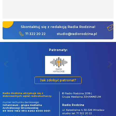
Skontaktuj się z redakcją Radia Rodzina!
71 322 20 22
studio@radiorodzina.pl
Patronaty:
Jak zdobyć patronat?
Radio Rodzina utrzymuje się z
© Radio Rodzina 2018 |
dobrowolnych wpłat radiosłuchaczy.
Grupa Medialna JOHANNEUM
numer rachunku bankowego:
Radio Rodzina
Johanneum - grupa medialna
Archidiecezji Wrocławskiej
ul. Katedralna 4, 50-328 Wrocław
69 1600 1462 1813 6262 6000 0001
studio: tel. 71 322 20 22