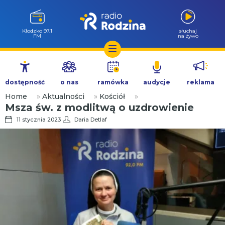
Kłodzko 97.1
słuchaj
FM
na żywo
Przejdź
do
dostępność
o nas
ramówka
audycje
reklama
treści
Home
»
Aktualności
»
Kościół
»
Msza św. z modlitwą o uzdrowienie
11 stycznia 2023
Daria Detlaf