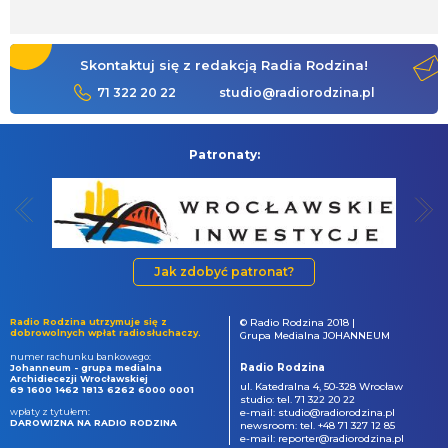
Skontaktuj się z redakcją Radia Rodzina!
71 322 20 22
studio@radiorodzina.pl
Patronaty:
Jak zdobyć patronat?
Radio Rodzina utrzymuje się z
© Radio Rodzina 2018 |
dobrowolnych wpłat radiosłuchaczy.
Grupa Medialna JOHANNEUM
numer rachunku bankowego:
Radio Rodzina
Johanneum - grupa medialna
Archidiecezji Wrocławskiej
ul. Katedralna 4, 50-328 Wrocław
69 1600 1462 1813 6262 6000 0001
studio: tel. 71 322 20 22
wpłaty z tytułem:
e-mail: studio@radiorodzina.pl
DAROWIZNA NA RADIO RODZINA
newsroom: tel. +48 71 327 12 85
e-mail: reporter@radiorodzina.pl