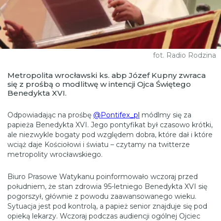
fot. Radio Rodzina
Metropolita wrocławski ks. abp Józef Kupny zwraca
się z prośbą o modlitwę w intencji Ojca Świętego
Benedykta XVI.
Odpowiadając na prośbę
@Pontifex_pl
⁩ módlmy się za
papieża Benedykta XVI. Jego pontyfikat był czasowo krótki,
ale niezwykle bogaty pod względem dobra, które dał i które
wciąż daje Kościołowi i światu – czytamy na twitterze
metropolity wrocławskiego.
Biuro Prasowe Watykanu poinformowało wczoraj przed
południem, że stan zdrowia 95-letniego Benedykta XVI się
pogorszył, głównie z powodu zaawansowanego wieku.
Sytuacja jest pod kontrolą, a papież senior znajduje się pod
opieką lekarzy. Wczoraj podczas audiencji ogólnej Ojciec