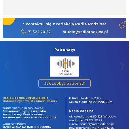
Skontaktuj się z redakcją Radia Rodzina!
71 322 20 22
studio@radiorodzina.pl
Patronaty:
Jak zdobyć patronat?
Radio Rodzina utrzymuje się z
© Radio Rodzina 2018 |
dobrowolnych wpłat radiosłuchaczy.
Grupa Medialna JOHANNEUM
numer rachunku bankowego:
Radio Rodzina
Johanneum - grupa medialna
Archidiecezji Wrocławskiej
ul. Katedralna 4, 50-328 Wrocław
69 1600 1462 1813 6262 6000 0001
studio: tel. 71 322 20 22
wpłaty z tytułem:
e-mail: studio@radiorodzina.pl
DAROWIZNA NA RADIO RODZINA
newsroom: tel. +48 71 327 12 85