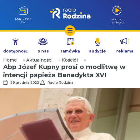
Milicz 88.5
słuchaj
FM
na żywo
Przejdź
do
dostępność
o nas
ramówka
audycje
reklama
treści
Home
»
Aktualności
»
Kościół
»
Abp Józef Kupny prosi o modlitwę w
intencji papieża Benedykta XVI
29 grudnia 2022
Radio Rodzina