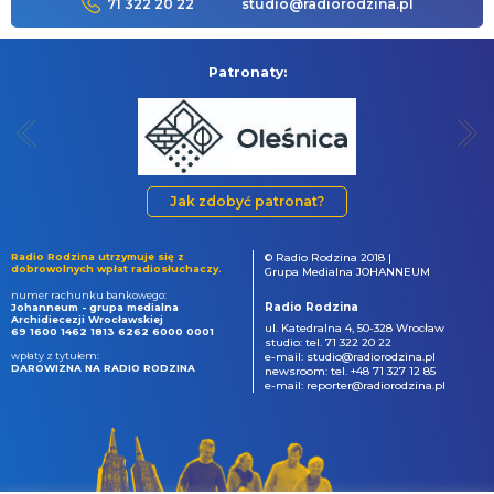
71 322 20 22
studio@radiorodzina.pl
Patronaty:
Jak zdobyć patronat?
Radio Rodzina utrzymuje się z
© Radio Rodzina 2018 |
dobrowolnych wpłat radiosłuchaczy.
Grupa Medialna JOHANNEUM
numer rachunku bankowego:
Radio Rodzina
Johanneum - grupa medialna
Archidiecezji Wrocławskiej
ul. Katedralna 4, 50-328 Wrocław
69 1600 1462 1813 6262 6000 0001
studio: tel. 71 322 20 22
wpłaty z tytułem:
e-mail: studio@radiorodzina.pl
DAROWIZNA NA RADIO RODZINA
newsroom: tel. +48 71 327 12 85
e-mail: reporter@radiorodzina.pl