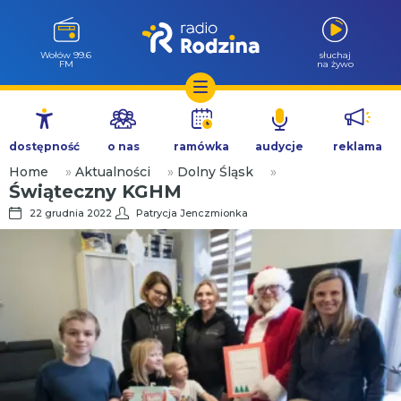
Wołów 99.6
słuchaj
FM
na żywo
Przejdź
do
dostępność
o nas
ramówka
audycje
reklama
treści
Home
»
Aktualności
»
Dolny Śląsk
»
Świąteczny KGHM
22 grudnia 2022
Patrycja Jenczmionka