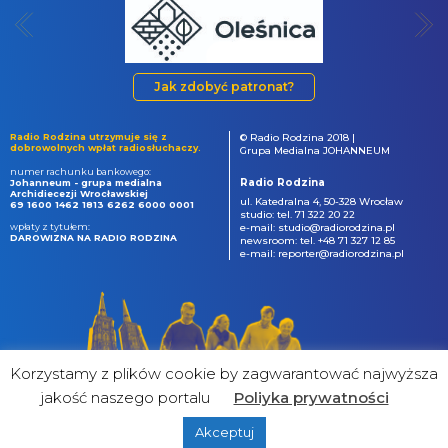
Jak zdobyć patronat?
Radio Rodzina utrzymuje się z
© Radio Rodzina 2018 |
dobrowolnych wpłat radiosłuchaczy.
Grupa Medialna JOHANNEUM
numer rachunku bankowego:
Radio Rodzina
Johanneum - grupa medialna
Archidiecezji Wrocławskiej
ul. Katedralna 4, 50-328 Wrocław
69 1600 1462 1813 6262 6000 0001
studio: tel. 71 322 20 22
wpłaty z tytułem:
e-mail: studio@radiorodzina.pl
DAROWIZNA NA RADIO RODZINA
newsroom: tel. +48 71 327 12 85
e-mail: reporter@radiorodzina.pl
Korzystamy z plików cookie by zagwarantować najwyższa
jakość naszego portalu
Poliyka prywatności
Akceptuj
powered by
&