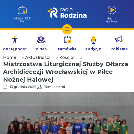
Wołów 99.6
słuchaj
FM
na żywo
Przejdź
do
dostępność
o nas
ramówka
audycje
reklama
treści
Home
»
Aktualności
»
Kościół
»
Mistrzostwa Liturgicznej Służby Ołtarza
Archidiecezji Wrocławskiej w Piłce
Nożnej Halowej
13 grudnia 2022
Tomasz Król