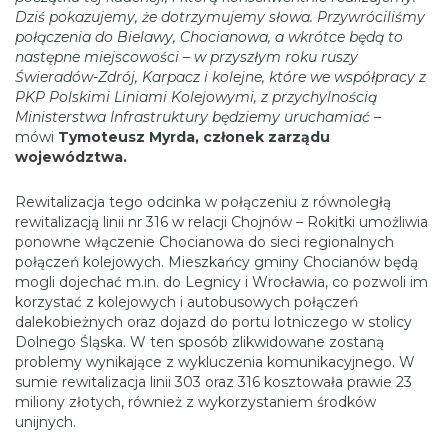
Dziś pokazujemy, że dotrzymujemy słowa. Przywróciliśmy
połączenia do Bielawy, Chocianowa, a wkrótce będą to
następne miejscowości – w przyszłym roku ruszy
Świeradów-Zdrój, Karpacz i kolejne, które we współpracy z
PKP Polskimi Liniami Kolejowymi, z przychylnością
Ministerstwa Infrastruktury będziemy uruchamiać
–
mówi
Tymoteusz Myrda, członek zarządu
województwa.
Rewitalizacja tego odcinka w połączeniu z równoległą
rewitalizacją linii nr 316 w relacji Chojnów – Rokitki umożliwia
ponowne włączenie Chocianowa do sieci regionalnych
połączeń kolejowych. Mieszkańcy gminy Chocianów będą
mogli dojechać m.in. do Legnicy i Wrocławia, co pozwoli im
korzystać z kolejowych i autobusowych połączeń
dalekobieżnych oraz dojazd do portu lotniczego w stolicy
Dolnego Śląska. W ten sposób zlikwidowane zostaną
problemy wynikające z wykluczenia komunikacyjnego. W
sumie rewitalizacja linii 303 oraz 316 kosztowała prawie 23
miliony złotych, również z wykorzystaniem środków
unijnych.