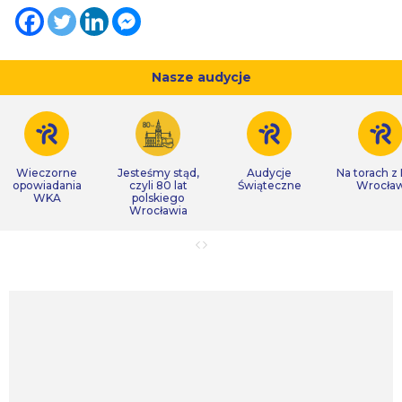
Nasze audycje
Wieczorne
Jesteśmy stąd,
Audycje
Na torach z
opowiadania
czyli 80 lat
Świąteczne
Wrocła
WKA
polskiego
Wrocławia