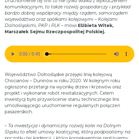
Uruchomienie tej linii to nie tylko walka z wykluczeniem
komunikacyjnym, to także rozwój gospodarczy i przykład
bardzo dobrej współpracy między rządem, samorządem
województwa oraz spółkami kolejowymi – Kolejami
Dolnośląskimi, PKP i PLK
– mówi
Elżbieta Witek,
Marszałek Sejmu Rzeczpospolitej Polskiej.
Województwo Dolnośląskie przejęło linię kolejową
Chocianów – Duninów w roku 2020. W kolejnym roku
ogłoszono przetargi na wycinkę drzew i krzewów oraz
projekt i wykonanie robót rewitalizacyjnych. Celem
inwestycji było przywrócenie stanu technicznego linii
umożliwiającego uruchomienie regularnych połączeń
pasażerskich.
– Ta inwestycja i dynamiczny rozwój kolei na Dolnym
Śląsku to efekt umowy koalicyjnej, którą podpisaliśmy na
początku tej kadencji, i którą konsekwentnie realizujemy.