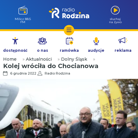
Milicz 88.5
słuchaj
FM
na żywo
Przejdź
do
dostępność
o nas
ramówka
audycje
reklama
treści
Home
»
Aktualności
»
Dolny Śląsk
»
Kolej wróciła do Chocianowa
6 grudnia 2022
Radio Rodzina