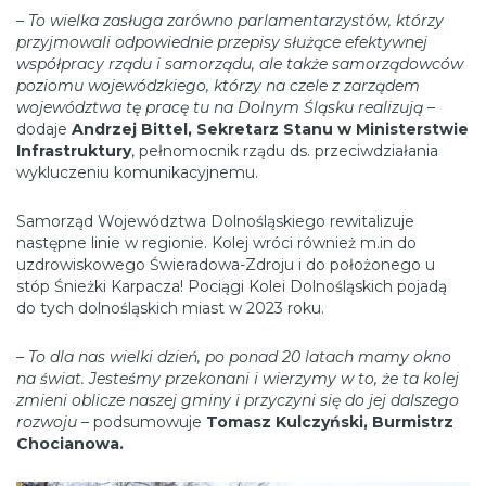
– To wielka zasługa zarówno parlamentarzystów, którzy
przyjmowali odpowiednie przepisy służące efektywnej
współpracy rządu i samorządu, ale także samorządowców
poziomu wojewódzkiego, którzy na czele z zarządem
województwa tę pracę tu na Dolnym Śląsku realizują
–
dodaje
Andrzej Bittel, Sekretarz Stanu w Ministerstwie
Infrastruktury
, pełnomocnik rządu ds. przeciwdziałania
wykluczeniu komunikacyjnemu.
Samorząd Województwa Dolnośląskiego rewitalizuje
następne linie w regionie. Kolej wróci również m.in do
uzdrowiskowego Świeradowa-Zdroju i do położonego u
stóp Śnieżki Karpacza! Pociągi Kolei Dolnośląskich pojadą
do tych dolnośląskich miast w 2023 roku.
– To dla nas wielki dzień, po ponad 20 latach mamy okno
na świat. Jesteśmy przekonani i wierzymy w to, że ta kolej
zmieni oblicze naszej gminy i przyczyni się do jej dalszego
rozwoju
– podsumowuje
Tomasz Kulczyński, Burmistrz
Chocianowa.