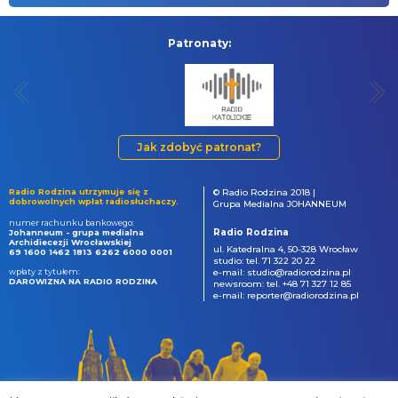
Patronaty:
Jak zdobyć patronat?
Radio Rodzina utrzymuje się z
© Radio Rodzina 2018 |
dobrowolnych wpłat radiosłuchaczy.
Grupa Medialna JOHANNEUM
numer rachunku bankowego:
Radio Rodzina
Johanneum - grupa medialna
Archidiecezji Wrocławskiej
ul. Katedralna 4, 50-328 Wrocław
69 1600 1462 1813 6262 6000 0001
studio: tel. 71 322 20 22
wpłaty z tytułem:
e-mail: studio@radiorodzina.pl
DAROWIZNA NA RADIO RODZINA
newsroom: tel. +48 71 327 12 85
e-mail: reporter@radiorodzina.pl