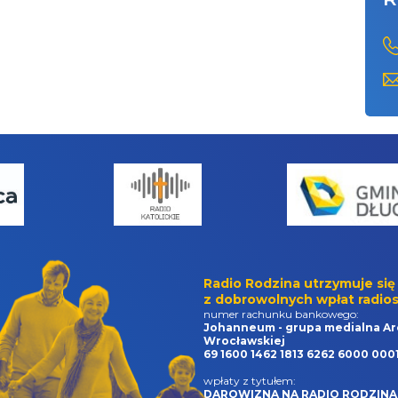
Radio Rodzina utrzymuje się
z dobrowolnych wpłat radios
numer rachunku bankowego:
Johanneum - grupa medialna Ar
Wrocławskiej
69 1600 1462 1813 6262 6000 000
wpłaty z tytułem:
DAROWIZNA NA RADIO RODZINA