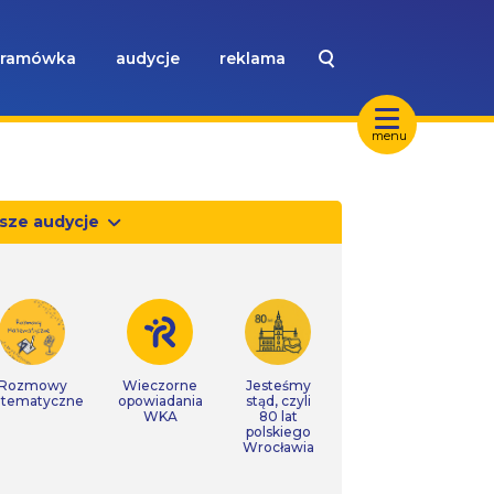
ramówka
audycje
reklama
menu
sze audycje
Rozmowy
Wieczorne
Jesteśmy
tematyczne
opowiadania
stąd, czyli
WKA
80 lat
polskiego
Wrocławia