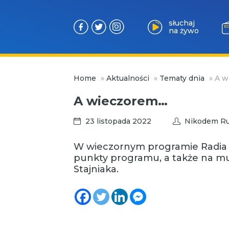
słuchaj
na żywo
Przejdź
Home
»
Aktualności
»
Tematy dnia
»
A w
do
treści
A wieczorem…
23 listopada 2022
Nikodem Ru
W wieczornym programie Radia 
punkty programu, a także na m
Stajniaka.