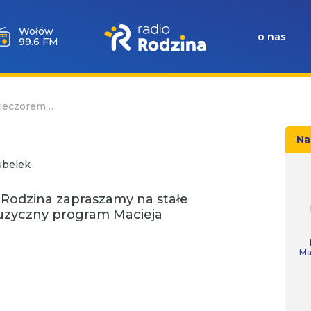
Wołów
o nas
99.6 FM
ieczorem…
Na
belek
Rodzina zapraszamy na stałe
uzyczny program Macieja
Ma