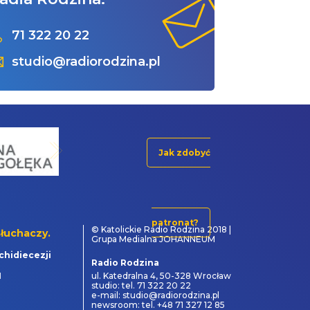
71 322 20 22
studio@radiorodzina.pl
Jak zdobyć
patronat?
© Katolickie Radio Rodzina 2018 |
łuchaczy.
Grupa Medialna JOHANNEUM
chidiecezji
Radio Rodzina
1
ul. Katedralna 4, 50-328 Wrocław
studio: tel. 71 322 20 22
e-mail: studio@radiorodzina.pl
newsroom: tel. +48 71 327 12 85