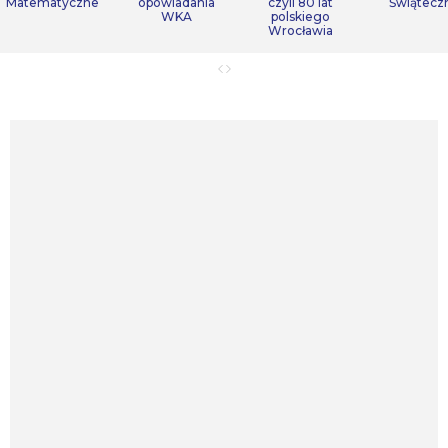
Matematyczne
opowiadania
czyli 80 lat
Świątecz
WKA
polskiego
Wrocławia