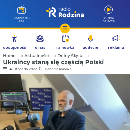
Kłodzko 97.1
słuchaj
FM
na żywo
Przejdź
do
dostępność
o nas
ramówka
audycje
reklama
treści
Home
»
Aktualności
»
Dolny Śląsk
»
Ukraińcy staną się częścią Polski
4 listopada 2022
Gabriela Iwinska