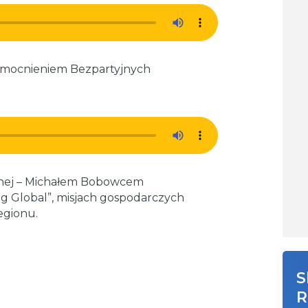
zmocnieniem Bezpartyjnych
znej – Michałem Bobowcem
ng Global”, misjach gospodarczych
egionu.
S
R