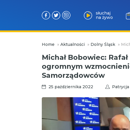
słuchaj
na żywo
Przejdź
Home
»
Aktualności
»
Dolny Śląsk
»
Mic
do
treści
Michał Bobowiec: Rafał
ogromnym wzmocnieni
Samorządowców
25 października 2022
Patrycj