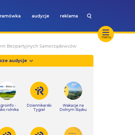
ramówka
audycje
reklama
menu
iem Bezpartyjnych Samorządowców
sze audycje
groinfo -
Dziennikarski
Wakacje na
isko rolnika
Tygiel
Dolnym Śląsku