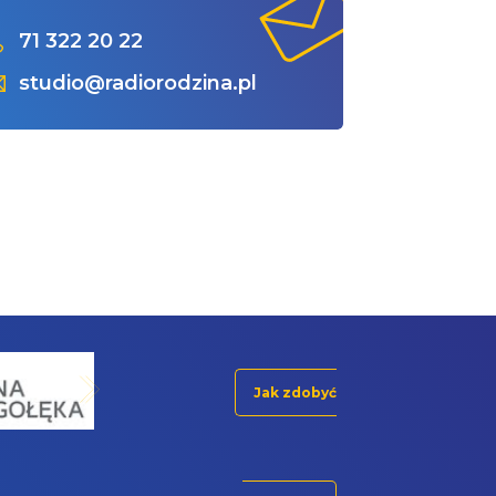
71 322 20 22
studio@radiorodzina.pl
Jak zdobyć