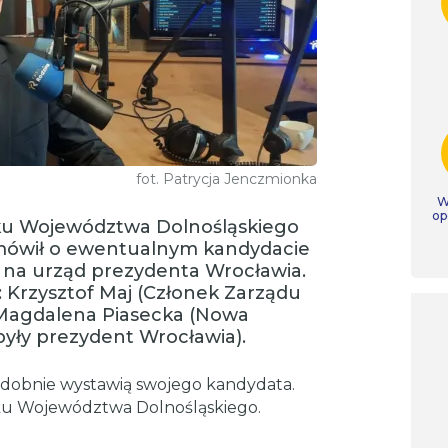
fot. Patrycja Jenczmionka
W
op
ku Województwa Dolnośląskiego
” mówił o ewentualnym kandydacie
na urząd prezydenta Wrocławia.
ę: Krzysztof Maj (Członek Zarządu
Magdalena Piasecka (Nowa
(były prezydent Wrocławia).
obnie wystawią swojego kandydata.
ku Województwa Dolnośląskiego.