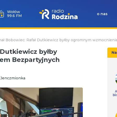
Wołów
o nas
99.6 FM
hał Bobowiec: Rafał Dutkiewicz byłby ogromnym wzmocnien
 Dutkiewicz byłby
Na
em Bezpartyjnych
a Jenczmionka
A
bl