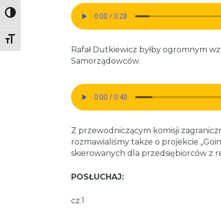
Toggle High Contrast
Toggle Font size
Rafał Dutkiewicz byłby ogromnym w
Samorządowców.
Z przewodniczącym komisji zagranic
rozmawialiśmy także o projekcie „Goi
skierowanych dla przedsiębiorców z r
POSŁUCHAJ:
cz.1