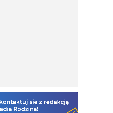
kontaktuj się z redakcją
adia Rodzina!