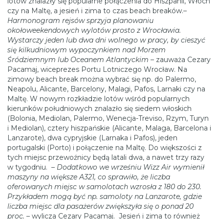
lotów znalazły się popularne połączenia do Hiszpanii, Włoch
czy na Maltę, a jesień i zima to czas beach breaków.–
Harmonogram rejsów sprzyja planowaniu
okołoweekendowych wylotów prosto z Wrocławia.
Wystarczy jeden lub dwa dni wolnego w pracy, by cieszyć
się kilkudniowym wypoczynkiem nad Morzem
Śródziemnym lub Oceanem Atlantyckim
– zauważa Cezary
Pacamaj, wiceprezes Portu Lotniczego Wrocław. Na
zimowy beach break można wybrać się np. do Palermo,
Neapolu, Alicante, Barcelony, Malagi, Pafos, Larnaki czy na
Maltę. W nowym rozkładzie lotów wśród popularnych
kierunków południowych znalazło się siedem włoskich
(Bolonia, Mediolan, Palermo, Wenecja-Treviso, Rzym, Turyn
i Mediolan), cztery hiszpańskie (Alicante, Malaga, Barcelona i
Lanzarote), dwa cypryjskie (Larnaka i Pafos), jeden
portugalski (Porto) i połączenie na Maltę. Do większości z
tych miejsc przewoźnicy będą latali dwa, a nawet trzy razy
w tygodniu. –
Dodatkowo we wrześniu Wizz Air wymienił
maszyny na większe A321, co sprawiło, że liczba
oferowanych miejsc w samolotach wzrosła z 180 do 230.
Przykładem mogą być np. samoloty na Lanzarote, gdzie
liczba miejsc dla pasażerów zwiększyła się o ponad 20
proc.
– wylicza Cezary Pacamaj. Jesień i zima to również