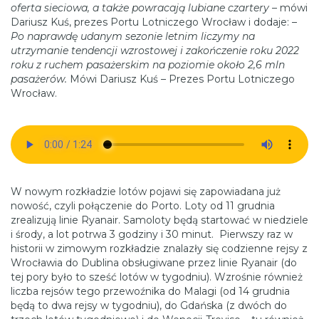
oferta sieciowa, a także powracają lubiane czartery
– mówi
Dariusz Kuś, prezes Portu Lotniczego Wrocław i dodaje: –
Po naprawdę udanym sezonie letnim liczymy na
utrzymanie tendencji wzrostowej i zakończenie roku 2022
roku z ruchem pasażerskim na poziomie około 2,6 mln
pasażerów.
Mówi Dariusz Kuś – Prezes Portu Lotniczego
Wrocław.
W nowym rozkładzie lotów pojawi się zapowiadana już
nowość, czyli połączenie do Porto. Loty od 11 grudnia
zrealizują linie Ryanair. Samoloty będą startować w niedziele
i środy, a lot potrwa 3 godziny i 30 minut. Pierwszy raz w
historii w zimowym rozkładzie znalazły się codzienne rejsy z
Wrocławia do Dublina obsługiwane przez linie Ryanair (do
tej pory było to sześć lotów w tygodniu). Wzrośnie również
liczba rejsów tego przewoźnika do Malagi (od 14 grudnia
będą to dwa rejsy w tygodniu), do Gdańska (z dwóch do