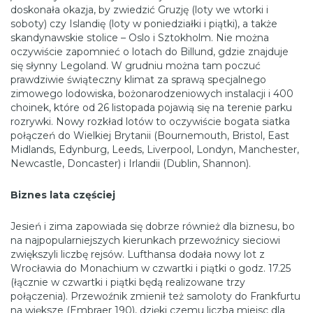
doskonała okazja, by zwiedzić Gruzję (loty we wtorki i
soboty) czy Islandię (loty w poniedziałki i piątki), a także
skandynawskie stolice – Oslo i Sztokholm. Nie można
oczywiście zapomnieć o lotach do Billund, gdzie znajduje
się słynny Legoland. W grudniu można tam poczuć
prawdziwie świąteczny klimat za sprawą specjalnego
zimowego lodowiska, bożonarodzeniowych instalacji i 400
choinek, które od 26 listopada pojawią się na terenie parku
rozrywki. Nowy rozkład lotów to oczywiście bogata siatka
połączeń do Wielkiej Brytanii (Bournemouth, Bristol, East
Midlands, Edynburg, Leeds, Liverpool, Londyn, Manchester,
Newcastle, Doncaster) i Irlandii (Dublin, Shannon).
Biznes lata częściej
Jesień i zima zapowiada się dobrze również dla biznesu, bo
na najpopularniejszych kierunkach przewoźnicy sieciowi
zwiększyli liczbę rejsów. Lufthansa dodała nowy lot z
Wrocławia do Monachium w czwartki i piątki o godz. 17.25
(łącznie w czwartki i piątki będą realizowane trzy
połączenia). Przewoźnik zmienił też samoloty do Frankfurtu
na większe (Embraer 190), dzięki czemu liczba miejsc dla