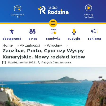
Milicz 88.5
słuchaj
FM
na żywo
Przejdź
do
dostępność
o nas
ramówka
audycje
reklama
treści
Home
»
Aktualności
»
Wrocław
»
Zanzibar, Porto, Cypr czy Wyspy
Kanaryjskie. Nowy rozkład lotów
11 października 2022
Patrycja Jenczmionka