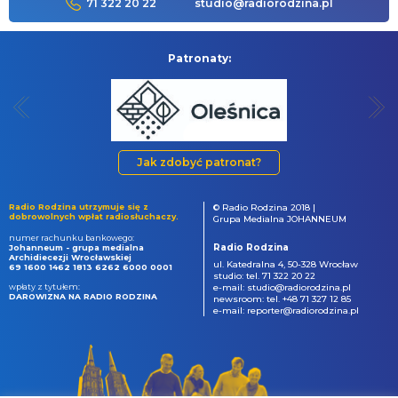
71 322 20 22
studio@radiorodzina.pl
Patronaty:
Jak zdobyć patronat?
Radio Rodzina utrzymuje się z
© Radio Rodzina 2018 |
dobrowolnych wpłat radiosłuchaczy.
Grupa Medialna JOHANNEUM
numer rachunku bankowego:
Radio Rodzina
Johanneum - grupa medialna
Archidiecezji Wrocławskiej
ul. Katedralna 4, 50-328 Wrocław
69 1600 1462 1813 6262 6000 0001
studio: tel. 71 322 20 22
wpłaty z tytułem:
e-mail: studio@radiorodzina.pl
DAROWIZNA NA RADIO RODZINA
newsroom: tel. +48 71 327 12 85
e-mail: reporter@radiorodzina.pl