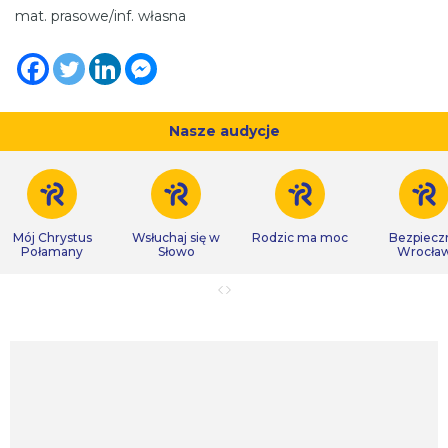
mat. prasowe/inf. własna
Nasze audycje
Mój Chrystus
Wsłuchaj się w
Rodzic ma moc
Bezpiecz
Połamany
Słowo
Wrocła