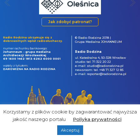
Jak zdobyć patronat?
Radio Rodzina utrzymuje się z
© Radio Rodzina 2018 |
dobrowolnych wpłat radiosłuchaczy.
Grupa Medialna JOHANNEUM
numer rachunku bankowego:
Radio Rodzina
Johanneum - grupa medialna
Archidiecezji Wrocławskiej
ul. Katedralna 4, 50-328 Wrocław
69 1600 1462 1813 6262 6000 0001
studio: tel. 71 322 20 22
wpłaty z tytułem:
e-mail: studio@radiorodzina.pl
DAROWIZNA NA RADIO RODZINA
newsroom: tel. +48 71 327 12 85
e-mail: reporter@radiorodzina.pl
Korzystamy z plików cookie by zagwarantować najwyższa
jakość naszego portalu
Poliyka prywatności
Akceptuj
powered by
&