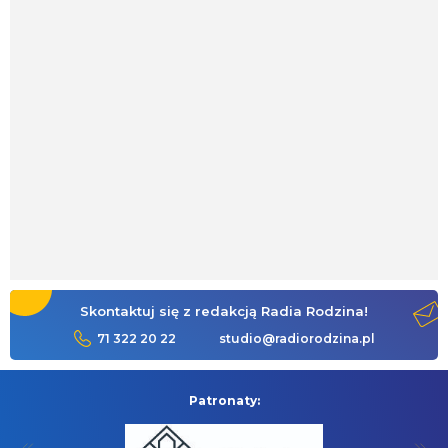
Skontaktuj się z redakcją Radia Rodzina!
71 322 20 22
studio@radiorodzina.pl
Patronaty: