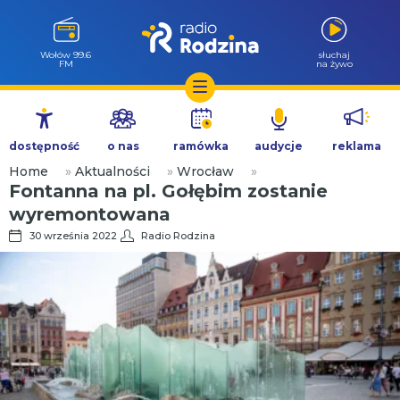
Wołów 99.6
słuchaj
FM
na żywo
Przejdź
do
dostępność
o nas
ramówka
audycje
reklama
treści
Home
»
Aktualności
»
Wrocław
»
Fontanna na pl. Gołębim zostanie
wyremontowana
30 września 2022
Radio Rodzina