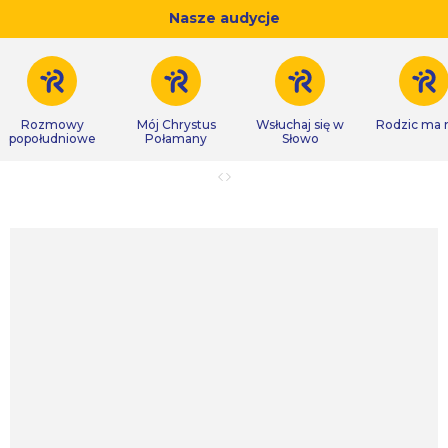
Nasze audycje
Rozmowy
Mój Chrystus
Wsłuchaj się w
Rodzic ma
popołudniowe
Połamany
Słowo