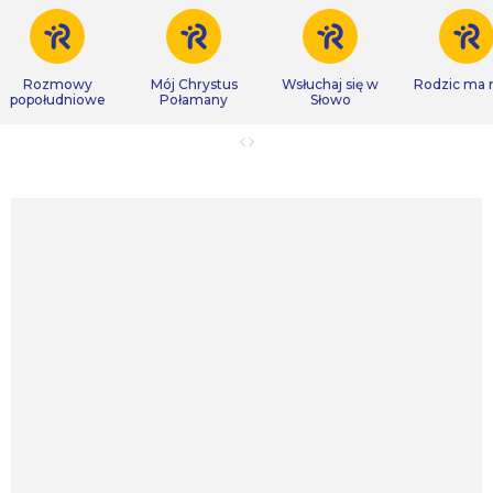
Rozmowy
Mój Chrystus
Wsłuchaj się w
Rodzic ma
popołudniowe
Połamany
Słowo