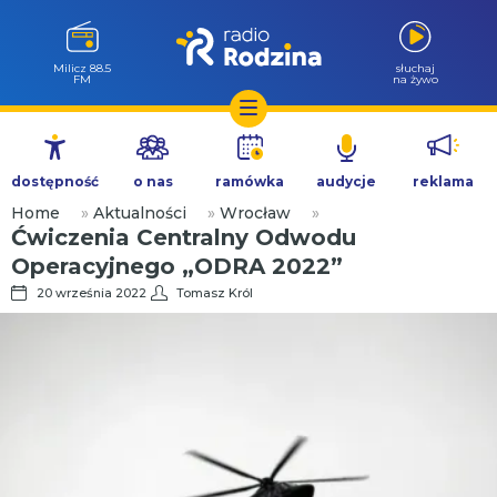
Milicz 88.5
słuchaj
FM
na żywo
Przejdź
do
dostępność
o nas
ramówka
audycje
reklama
treści
Home
»
Aktualności
»
Wrocław
»
Ćwiczenia Centralny Odwodu
Operacyjnego „ODRA 2022”
20 września 2022
Tomasz Król