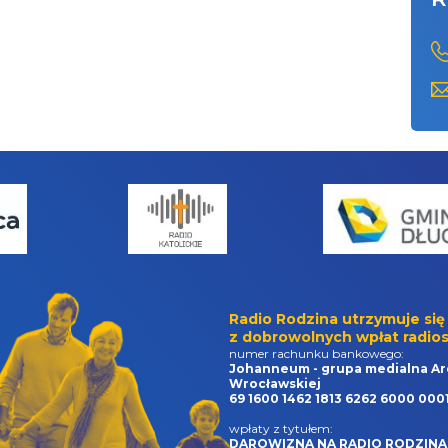
Radio Rodzina utrzymuje się
z dobrowolnych wpłat radios
numer rachunku bankowego:
Johanneum - grupa medialna Ar
Wrocławskiej
69 1600 1462 1813 6262 6000 000
wpłaty z tytułem:
DAROWIZNA NA RADIO RODZINA