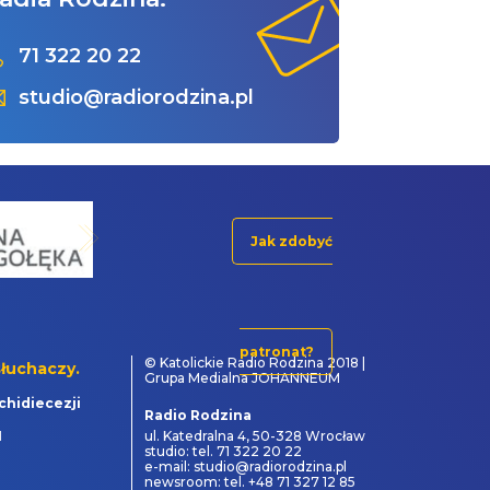
71 322 20 22
studio@radiorodzina.pl
Jak zdobyć
patronat?
© Katolickie Radio Rodzina 2018 |
łuchaczy.
Grupa Medialna JOHANNEUM
chidiecezji
Radio Rodzina
1
ul. Katedralna 4, 50-328 Wrocław
studio: tel. 71 322 20 22
e-mail: studio@radiorodzina.pl
newsroom: tel. +48 71 327 12 85