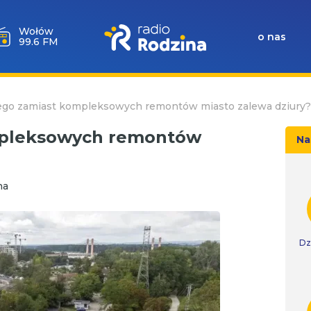
Milicz
o nas
88.5 FM
ego zamiast kompleksowych remontów miasto zalewa dziury?
mpleksowych remontów
Na
na
Dz