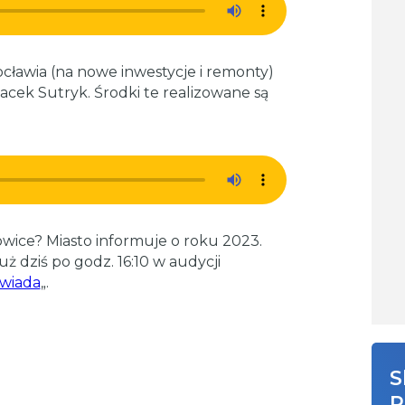
ławia (na nowe inwestycje i remonty)
Jacek Sutryk. Środki te realizowane są
ice? Miasto informuje o roku 2023.
dziś po godz. 16:10 w audycji
owiada
„.
S
R