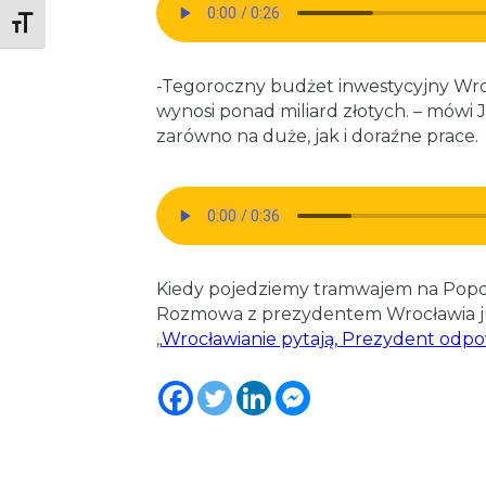
Toggle Font size
-Tegoroczny budżet inwestycyjny Wroc
wynosi ponad miliard złotych. – mówi 
zarówno na duże, jak i doraźne prace.
Kiedy pojedziemy tramwajem na Popow
Rozmowa z prezydentem Wrocławia już 
„
Wrocławianie pytają, Prezydent odp