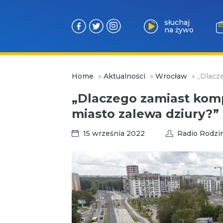
słuchaj
na żywo
Przejdź
Home
»
Aktualności
»
Wrocław
»
„Dlacz
do
treści
„Dlaczego zamiast ko
miasto zalewa dziury?”
15 września 2022
Radio Rodzi