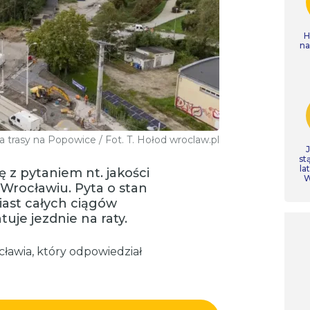
H
n
trasy na Popowice / Fot. T. Hołod wroclaw.pl
st
la
ę z pytaniem nt. jakości
W
rocławiu. Pyta o stan
iast całych ciągów
je jezdnie na raty.
cławia, który odpowiedział