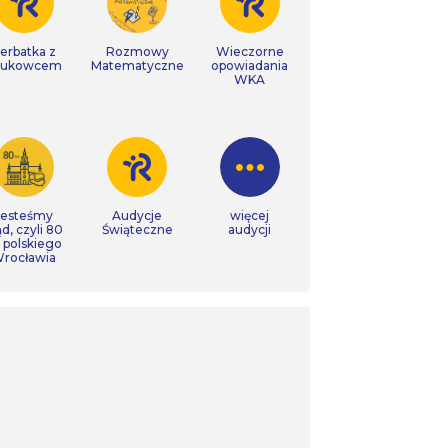
erbatka z
Rozmowy
Wieczorne
aukowcem
Matematyczne
opowiadania
WKA
Jesteśmy
Audycje
więcej
ąd, czyli 80
Świąteczne
audycji
t polskiego
rocławia