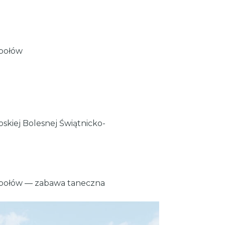
społów
skiej Bolesnej Świątnicko-
społów — zabawa taneczna