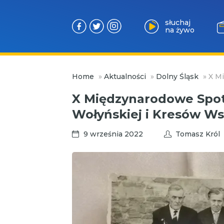
słuchaj
na żywo
Przejdź
Home
»
Aktualności
»
Dolny Śląsk
»
X M
do
treści
X Międzynarodowe Spot
Wołyńskiej i Kresów W
9 września 2022
Tomasz Król