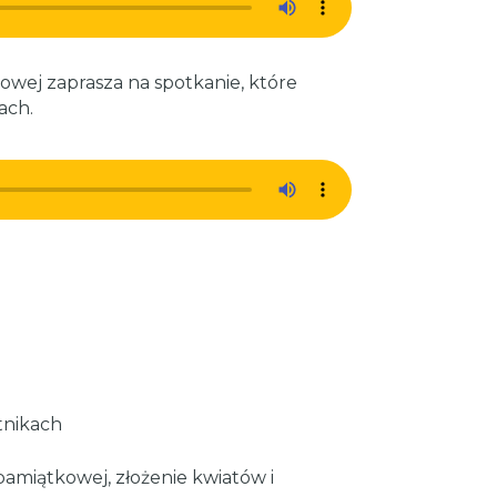
wej zaprasza na spotkanie, które
ach.
tnikach
 pamiątkowej, złożenie kwiatów i