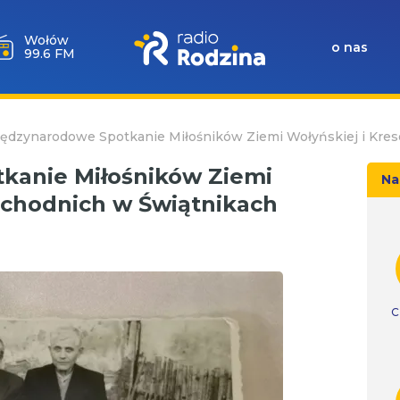
Milicz
o nas
88.5 FM
iędzynarodowe Spotkanie Miłośników Ziemi Wołyńskiej i Kr
kanie Miłośników Ziemi
Na
schodnich w Świątnikach
C