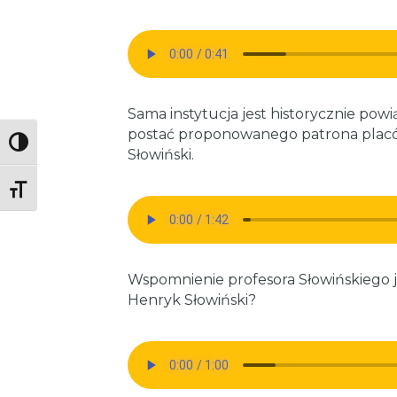
Sama instytucja jest historycznie pow
postać proponowanego patrona placówk
Toggle High Contrast
Słowiński.
Toggle Font size
Wspomnienie profesora Słowińskiego jes
Henryk Słowiński?