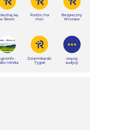
łuchaj się
Rodzic ma
Bezpieczny
w Słowo
moc
Wrocław
groinfo -
Dziennikarski
więcej
isko rolnika
Tygiel
audycji