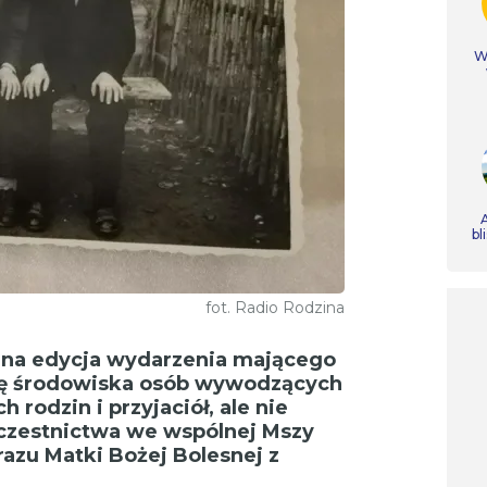
Ws
A
bl
fot. Radio Rodzina
ejna edycja wydarzenia mającego
cję środowiska osób wywodzących
 rodzin i przyjaciół, ale nie
 uczestnictwa we wspólnej Mszy
razu Matki Bożej Bolesnej z