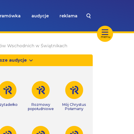
ramówka
audycje
reklama
menu
esów Wschodnich w Świątnikach
sze audycje
zytadełko
Rozmowy
Mój Chrystus
popołudniowe
Połamany