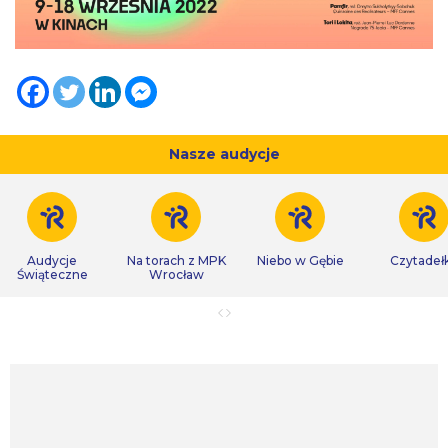
Nasze audycje
Audycje
Na torach z MPK
Niebo w Gębie
Czytadeł
Świąteczne
Wrocław