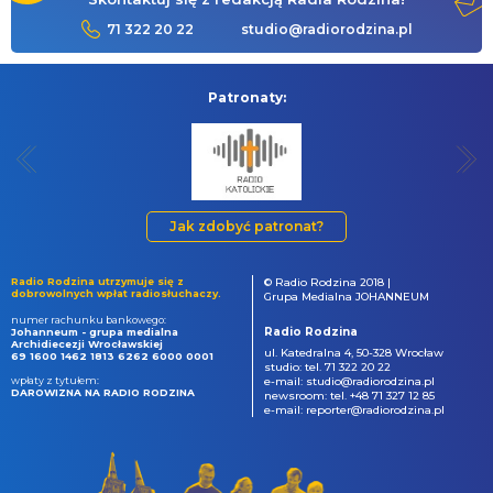
71 322 20 22
studio@radiorodzina.pl
Patronaty:
Jak zdobyć patronat?
Radio Rodzina utrzymuje się z
© Radio Rodzina 2018 |
dobrowolnych wpłat radiosłuchaczy.
Grupa Medialna JOHANNEUM
numer rachunku bankowego:
Radio Rodzina
Johanneum - grupa medialna
Archidiecezji Wrocławskiej
ul. Katedralna 4, 50-328 Wrocław
69 1600 1462 1813 6262 6000 0001
studio: tel. 71 322 20 22
wpłaty z tytułem:
e-mail: studio@radiorodzina.pl
DAROWIZNA NA RADIO RODZINA
newsroom: tel. +48 71 327 12 85
e-mail: reporter@radiorodzina.pl