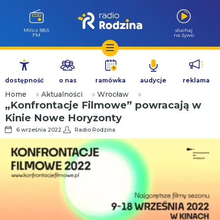
Milicz 88.5
słuchaj
FM
na żywo
Przejdź
do
dostępność
o nas
ramówka
audycje
reklama
treści
Home
»
Aktualności
»
Wrocław
»
„Konfrontacje Filmowe” powracają w
Kinie Nowe Horyzonty
6 września 2022
Radio Rodzina