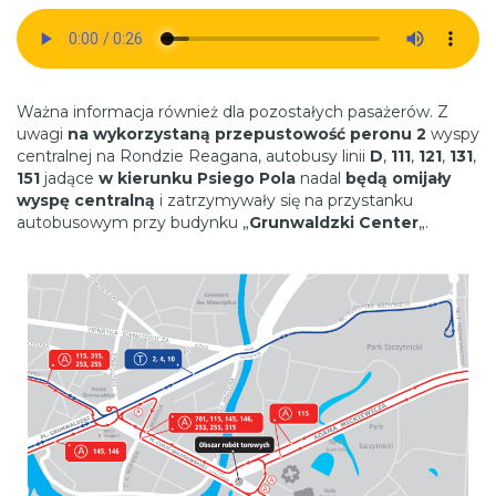
Ważna informacja również dla pozostałych pasażerów. Z
uwagi
na wykorzystaną przepustowość peronu 2
wyspy
centralnej na Rondzie Reagana, autobusy linii
D
,
111
,
121
,
131
,
151
jadące
w kierunku Psiego Pola
nadal
będą
omijały
wyspę centralną
i zatrzymywały się na przystanku
autobusowym przy budynku „
Grunwaldzki Center
„.