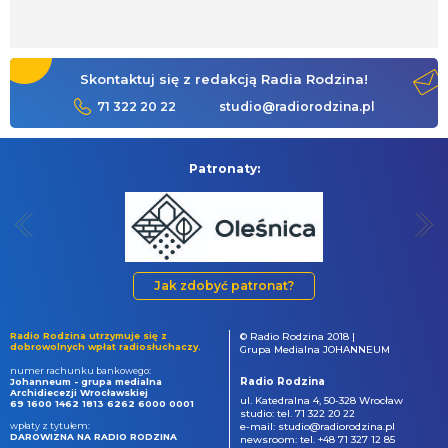
Skontaktuj się z redakcją Radia Rodzina!
71 322 20 22
studio@radiorodzina.pl
Patronaty:
Jak zdobyć patronat?
Radio Rodzina utrzymuje się z
© Radio Rodzina 2018 |
dobrowolnych wpłat radiosłuchaczy.
Grupa Medialna JOHANNEUM
numer rachunku bankowego:
Radio Rodzina
Johanneum - grupa medialna
Archidiecezji Wrocławskiej
ul. Katedralna 4, 50-328 Wrocław
69 1600 1462 1813 6262 6000 0001
studio: tel. 71 322 20 22
wpłaty z tytułem:
e-mail: studio@radiorodzina.pl
DAROWIZNA NA RADIO RODZINA
newsroom: tel. +48 71 327 12 85