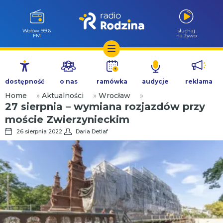
Wołów 99.6
słuchaj
FM
na żywo
Przejdź
do
dostępność
o nas
ramówka
audycje
reklama
treści
Home
»
Aktualności
»
Wrocław
»
27 sierpnia – wymiana rozjazdów przy
moście Zwierzynieckim
26 sierpnia 2022
Daria Detlaf