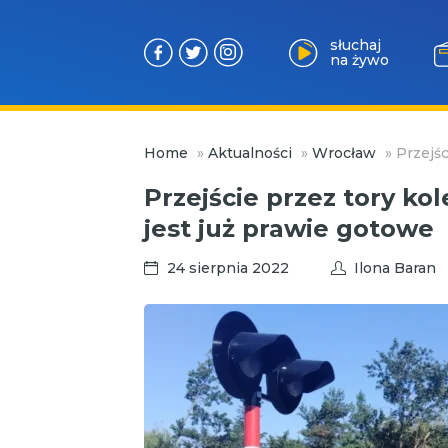
słuchaj
na żywo
Przejdź
Home
»
Aktualności
»
Wrocław
»
Przejśc
do
treści
Przejście przez tory ko
jest już prawie gotowe
24 sierpnia 2022
Ilona Baran