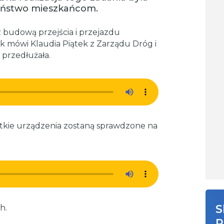
zeństwo mieszkańcom.
z budową przejścia i przejazdu
k mówi Klaudia Piątek z Zarządu Dróg i
ę przedłużała.
ystkie urządzenia zostaną sprawdzone na
S
ch.
R