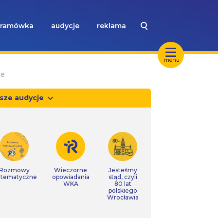
ramówka
audycje
reklama
menu
we
sze audycje
Rozmowy
Wieczorne
Jesteśmy
tematyczne
opowiadania
stąd, czyli
WKA
80 lat
polskiego
Wrocławia