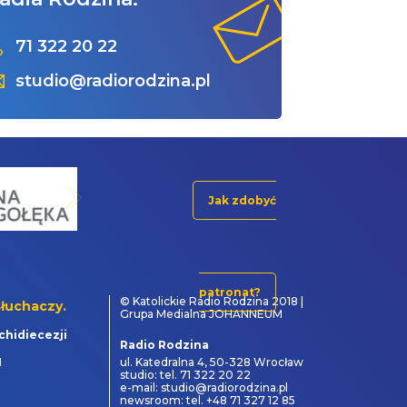
71 322 20 22
studio@radiorodzina.pl
Jak zdobyć
patronat?
© Katolickie Radio Rodzina 2018 |
łuchaczy.
Grupa Medialna JOHANNEUM
chidiecezji
Radio Rodzina
1
ul. Katedralna 4, 50-328 Wrocław
studio: tel. 71 322 20 22
e-mail: studio@radiorodzina.pl
newsroom: tel. +48 71 327 12 85