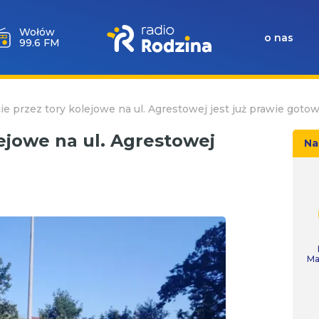
Milicz
o nas
88.5 FM
ie przez tory kolejowe na ul. Agrestowej jest już prawie goto
lejowe na ul. Agrestowej
Na
Ma