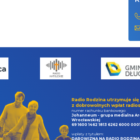
Radio Rodzina utrzymuje się
z dobrowolnych wpłat radios
numer rachunku bankowego:
Johanneum - grupa medialna Ar
Wrocławskiej
69 1600 1462 1813 6262 6000 000
wpłaty z tytułem:
DAROWIZNA NA RADIO RODZINA