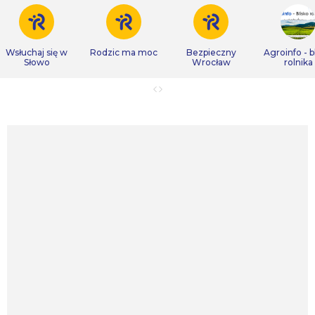
Wsłuchaj się w
Rodzic ma moc
Bezpieczny
Agroinfo - b
Słowo
Wrocław
rolnika