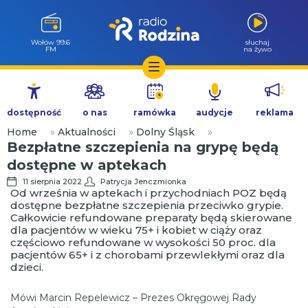
Wołów 99.6
słuchaj
FM
na żywo
Przejdź
do
dostępność
o nas
ramówka
audycje
reklama
treści
Home
»
Aktualności
»
Dolny Śląsk
»
Bezpłatne szczepienia na grypę będą
dostępne w aptekach
11 sierpnia 2022
Patrycja Jenczmionka
Od września w aptekach i przychodniach POZ będą
dostępne bezpłatne szczepienia przeciwko grypie.
Całkowicie refundowane preparaty będą skierowane
dla pacjentów w wieku 75+ i kobiet w ciąży oraz
częściowo refundowane w wysokości 50 proc. dla
pacjentów 65+ i z chorobami przewlekłymi oraz dla
dzieci.
Mówi Marcin Repelewicz – Prezes Okręgowej Rady