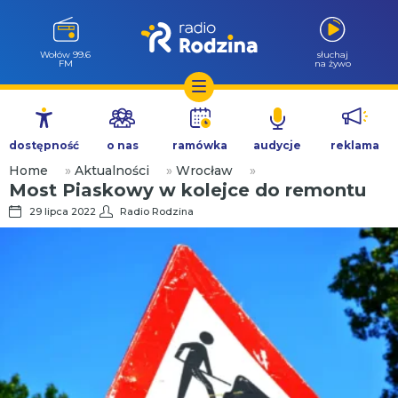
Wołów 99.6
słuchaj
FM
na żywo
Przejdź
do
dostępność
o nas
ramówka
audycje
reklama
treści
Home
»
Aktualności
»
Wrocław
»
Most Piaskowy w kolejce do remontu
29 lipca 2022
Radio Rodzina