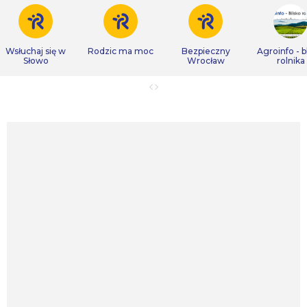
Wsłuchaj się w
Rodzic ma moc
Bezpieczny
Agroinfo - b
Słowo
Wrocław
rolnika