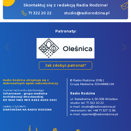
Skontaktuj się z redakcją Radia Rodzina!
71 322 20 22
studio@radiorodzina.pl
Patronaty:
Jak zdobyć patronat?
Radio Rodzina utrzymuje się z
© Radio Rodzina 2018 |
dobrowolnych wpłat radiosłuchaczy.
Grupa Medialna JOHANNEUM
numer rachunku bankowego:
Radio Rodzina
Johanneum - grupa medialna
Archidiecezji Wrocławskiej
ul. Katedralna 4, 50-328 Wrocław
69 1600 1462 1813 6262 6000 0001
studio: tel. 71 322 20 22
wpłaty z tytułem:
e-mail: studio@radiorodzina.pl
DAROWIZNA NA RADIO RODZINA
newsroom: tel. +48 71 327 12 85
e-mail: reporter@radiorodzina.pl