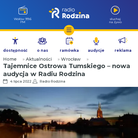
Wołów 99.6
słuchaj
FM
na żywo
Przejdź
do
dostępność
o nas
ramówka
audycje
reklama
treści
Home
»
Aktualności
»
Wrocław
»
Tajemnice Ostrowa Tumskiego – nowa
audycja w Radiu Rodzina
4 lipca 2022
Radio Rodzina