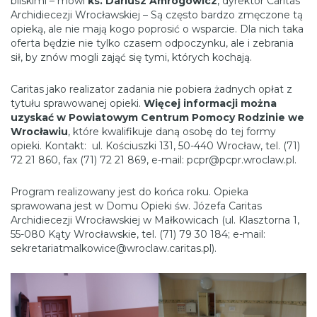
bliskimi – mówi
ks. Dariusz Amrogowicz
, dyrektor Caritas
Archidiecezji Wrocławskiej – Są często bardzo zmęczone tą
opieką, ale nie mają kogo poprosić o wsparcie. Dla nich taka
oferta będzie nie tylko czasem odpoczynku, ale i zebrania
sił, by znów mogli zająć się tymi, których kochają.
Caritas jako realizator zadania nie pobiera żadnych opłat z
tytułu sprawowanej opieki.
Więcej informacji można
uzyskać w Powiatowym Centrum Pomocy Rodzinie we
Wrocławiu
, które kwalifikuje daną osobę do tej formy
opieki. Kontakt: ul. Kościuszki 131, 50-440 Wrocław, tel. (71)
72 21 860, fax (71) 72 21 869, e-mail: pcpr@pcpr.wroclaw.pl.
Program realizowany jest do końca roku. Opieka
sprawowana jest w Domu Opieki św. Józefa Caritas
Archidiecezji Wrocławskiej w Małkowicach (ul. Klasztorna 1,
55-080 Kąty Wrocławskie, tel. (71) 79 30 184; e-mail:
sekretariatmalkowice@wroclaw.caritas.pl).