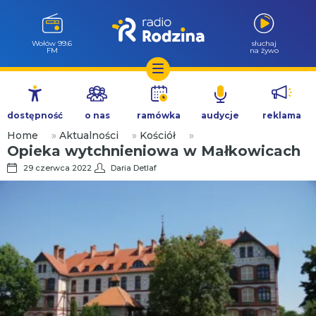
Wołów 99.6
słuchaj
FM
na żywo
Przejdź
do
dostępność
o nas
ramówka
audycje
reklama
treści
Home
»
Aktualności
»
Kościół
»
Opieka wytchnieniowa w Małkowicach
29 czerwca 2022
Daria Detlaf