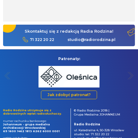
Skontaktuj się z redakcją Radia Rodzina!
71 322 20 22
studio@radiorodzina.pl
Patronaty:
Jak zdobyć patronat?
Radio Rodzina utrzymuje się z
© Radio Rodzina 2018 |
dobrowolnych wpłat radiosłuchaczy.
Grupa Medialna JOHANNEUM
numer rachunku bankowego:
Radio Rodzina
Johanneum - grupa medialna
Archidiecezji Wrocławskiej
ul. Katedralna 4, 50-328 Wrocław
69 1600 1462 1813 6262 6000 0001
studio: tel. 71 322 20 22
wpłaty z tytułem: