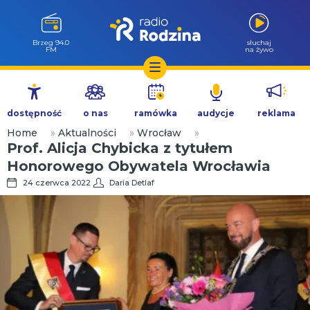
Brzeg 94.0
słuchaj
FM
na żywo
Przejdź
do
dostępność
o nas
ramówka
audycje
reklama
treści
Home
»
Aktualności
»
Wrocław
»
Prof. Alicja Chybicka z tytułem
Honorowego Obywatela Wrocławia
24 czerwca 2022
Daria Detlaf