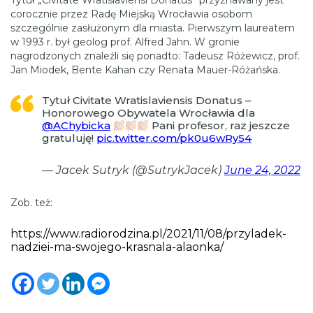
Tytuł „Civitate Wratislaviensi Donatus” przyznawany jest
corocznie przez Radę Miejską Wrocławia osobom
szczególnie zasłużonym dla miasta. Pierwszym laureatem
w 1993 r. był geolog prof. Alfred Jahn. W gronie
nagrodzonych znaleźli się ponadto: Tadeusz Różewicz, prof.
Jan Miodek, Bente Kahan czy Renata Mauer-Różańska.
Tytuł Civitate Wratislaviensis Donatus –
Honorowego Obywatela Wrocławia dla
@AChybicka
Pani profesor, raz jeszcze
gratuluję!
pic.twitter.com/pk0u6wRy54
— Jacek Sutryk (@SutrykJacek)
June 24, 2022
Zob. też:
https://www.radiorodzina.pl/2021/11/08/przyladek-
nadziei-ma-swojego-krasnala-alaonka/