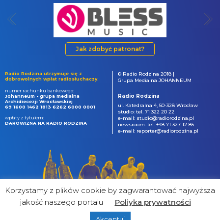
Jak zdobyć patronat?
Radio Rodzina utrzymuje się z
© Radio Rodzina 2018 |
dobrowolnych wpłat radiosłuchaczy.
Grupa Medialna JOHANNEUM
numer rachunku bankowego:
Radio Rodzina
Johanneum - grupa medialna
Archidiecezji Wrocławskiej
ul. Katedralna 4, 50-328 Wrocław
69 1600 1462 1813 6262 6000 0001
studio: tel. 71 322 20 22
wpłaty z tytułem:
e-mail: studio@radiorodzina.pl
DAROWIZNA NA RADIO RODZINA
newsroom: tel. +48 71 327 12 85
e-mail: reporter@radiorodzina.pl
Korzystamy z plików cookie by zagwarantować najwyższa
jakość naszego portalu
Poliyka prywatności
Akceptuj