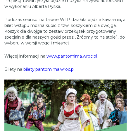
Projekcji towarzyszyła będzie muzyka na żywo autorstwa i
w wykonaniu Alberta Pyśka.
Podczas seansu, na tarasie WTP działała będzie kawiarnia, a
bilet wstępu można kupić z tzw. koszykiem dla dwojga.
Koszyk dla dwojga to zestaw przekąsek przygotowany
specjalnie dla naszych gości przez „Zróbmy to na stole”, do
wyboru w wersji wege i mięsnej.
Więcej informacji na
www.pantomima.wroc.pl
Bilety na
bilety.pantomima.wroc.pl