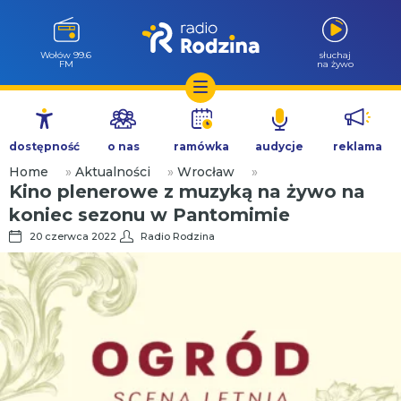
Wołów 99.6
słuchaj
FM
na żywo
Przejdź
do
dostępność
o nas
ramówka
audycje
reklama
treści
Home
»
Aktualności
»
Wrocław
»
Kino plenerowe z muzyką na żywo na
koniec sezonu w Pantomimie
20 czerwca 2022
Radio Rodzina