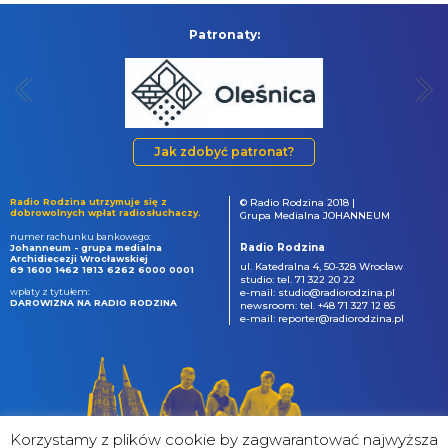
Patronaty:
Jak zdobyć patronat?
Radio Rodzina utrzymuje się z
© Radio Rodzina 2018 |
dobrowolnych wpłat radiosłuchaczy.
Grupa Medialna JOHANNEUM
numer rachunku bankowego:
Radio Rodzina
Johanneum - grupa medialna
Archidiecezji Wrocławskiej
ul. Katedralna 4, 50-328 Wrocław
69 1600 1462 1813 6262 6000 0001
studio: tel. 71 322 20 22
wpłaty z tytułem:
e-mail: studio@radiorodzina.pl
DAROWIZNA NA RADIO RODZINA
newsroom: tel. +48 71 327 12 85
e-mail: reporter@radiorodzina.pl
Korzystamy z plików cookie by zagwarantować najwyższa