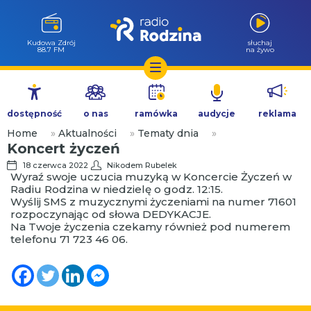
Kudowa Zdrój
słuchaj
88.7 FM
na żywo
Przejdź
do
dostępność
o nas
ramówka
audycje
reklama
treści
Home
»
Aktualności
»
Tematy dnia
»
Koncert życzeń
18 czerwca 2022
Nikodem Rubelek
Wyraź swoje uczucia muzyką w Koncercie Życzeń w
Radiu Rodzina w niedzielę o godz. 12:15.
Wyślij SMS z muzycznymi życzeniami na numer 71601
rozpoczynając od słowa DEDYKACJE.
Na Twoje życzenia czekamy również pod numerem
telefonu 71 723 46 06.