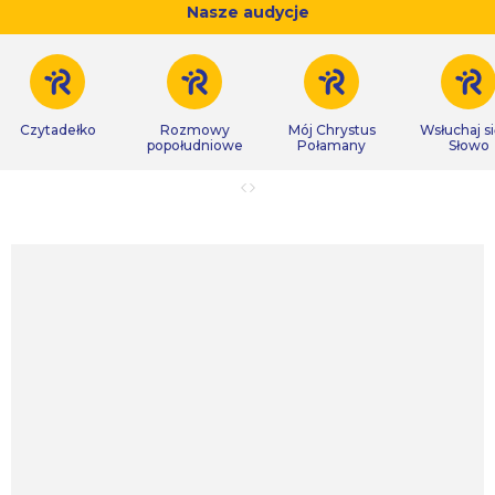
Nasze audycje
Czytadełko
Rozmowy
Mój Chrystus
Wsłuchaj s
popołudniowe
Połamany
Słowo