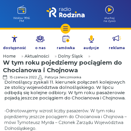
Wołów 99.6
słuchaj
FM
na żywo
Przejdź
do
dostępność
o nas
ramówka
audycje
reklama
treści
Home
»
Aktualności
»
Dolny Śląsk
»
W tym roku pojedziemy pociągiem do
Chocianowa i Chojnowa
15 czerwca 2022
Patrycja Jenczmionka
Dolnośląscy zyskali 11. kierunek połączeń kolejowych
ze stolicy województwa dolnośląskiego. W lipcu
odbędą się kolejne odbiory. W tym roku pasażerowie
pojadą jeszcze pociągiem do Chocianowa i Chojnowa.
-Odnotowujemy wzrost liczby pasażerów. W tym roku
pojedziemy jeszcze pociągiem do Chocianowa i Chojnowa –
mówi
Tymoteusz Myrda – Członek Zarządu Województwa
Dolnośląskiego.