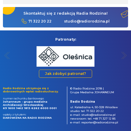
Skontaktuj się z redakcją Radia Rodzina!
71 322 20 22
studio@radiorodzina.pl
Patronaty:
Jak zdobyć patronat?
Radio Rodzina utrzymuje się z
© Radio Rodzina 2018 |
dobrowolnych wpłat radiosłuchaczy.
Grupa Medialna JOHANNEUM
numer rachunku bankowego:
Radio Rodzina
Johanneum - grupa medialna
Archidiecezji Wrocławskiej
ul. Katedralna 4, 50-328 Wrocław
69 1600 1462 1813 6262 6000 0001
studio: tel. 71 322 20 22
wpłaty z tytułem:
e-mail: studio@radiorodzina.pl
DAROWIZNA NA RADIO RODZINA
newsroom: tel. +48 71 327 12 85
e-mail: reporter@radiorodzina.pl