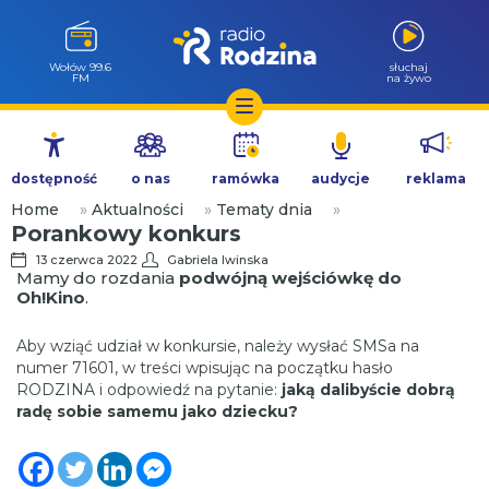
Wołów 99.6
słuchaj
FM
na żywo
Przejdź
do
dostępność
o nas
ramówka
audycje
reklama
treści
Home
»
Aktualności
»
Tematy dnia
»
Porankowy konkurs
13 czerwca 2022
Gabriela Iwinska
Mamy do rozdania
podwójną wejściówkę do
Oh!Kino
.
Aby wziąć udział w konkursie, należy wysłać SMSa na
numer 71601, w treści wpisując na początku hasło
RODZINA i odpowiedź na pytanie:
jaką dalibyście dobrą
radę
sobie samemu jako dziecku?