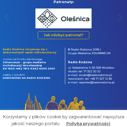
Patronaty:
Jak zdobyć patronat?
Radio Rodzina utrzymuje się z
© Radio Rodzina 2018 |
dobrowolnych wpłat radiosłuchaczy.
Grupa Medialna JOHANNEUM
numer rachunku bankowego:
Radio Rodzina
Johanneum - grupa medialna
Archidiecezji Wrocławskiej
ul. Katedralna 4, 50-328 Wrocław
69 1600 1462 1813 6262 6000 0001
studio: tel. 71 322 20 22
wpłaty z tytułem:
e-mail: studio@radiorodzina.pl
DAROWIZNA NA RADIO RODZINA
newsroom: tel. +48 71 327 12 85
e-mail: reporter@radiorodzina.pl
Korzystamy z plików cookie by zagwarantować najwyższa
jakość naszego portalu
Poliyka prywatności