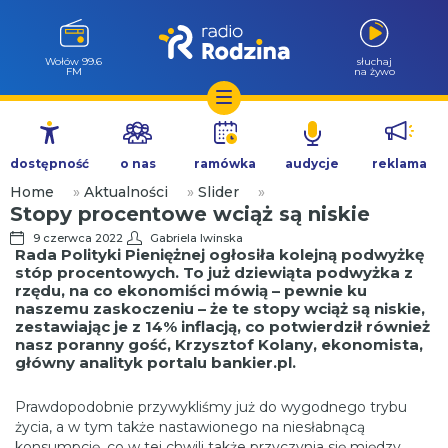
Wołów 99.6
słuchaj
FM
na żywo
Przejdź
do
dostępność
o nas
ramówka
audycje
reklama
treści
Home
»
Aktualności
»
Slider
»
Stopy procentowe wciąż są niskie
9 czerwca 2022
Gabriela Iwinska
Rada Polityki Pieniężnej ogłosiła kolejną podwyżkę
stóp procentowych. To już dziewiąta podwyżka z
rzędu, na co ekonomiści mówią – pewnie ku
naszemu zaskoczeniu – że te stopy wciąż są niskie,
zestawiając je z 14% inflacją, co potwierdził również
nasz poranny gość, Krzysztof Kolany, ekonomista,
główny analityk portalu bankier.pl.
Prawdopodobnie przywykliśmy już do wygodnego trybu
życia, a w tym także nastawionego na niesłabnącą
konsumpcję, co w tej chwili także przyczynia się między