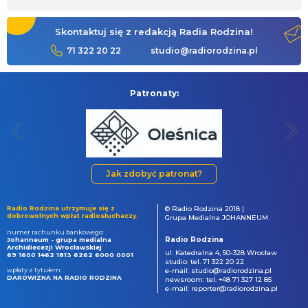
Skontaktuj się z redakcją Radia Rodzina!
71 322 20 22
studio@radiorodzina.pl
Patronaty:
Jak zdobyć patronat?
Radio Rodzina utrzymuje się z
© Radio Rodzina 2018 |
dobrowolnych wpłat radiosłuchaczy.
Grupa Medialna JOHANNEUM
numer rachunku bankowego:
Radio Rodzina
Johanneum - grupa medialna
Archidiecezji Wrocławskiej
ul. Katedralna 4, 50-328 Wrocław
69 1600 1462 1813 6262 6000 0001
studio: tel. 71 322 20 22
wpłaty z tytułem:
e-mail: studio@radiorodzina.pl
DAROWIZNA NA RADIO RODZINA
newsroom: tel. +48 71 327 12 85
e-mail: reporter@radiorodzina.pl