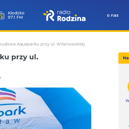
Wołów
o nas
99.6 FM
budowa Aquaparku przy ul. Wilanowskiej
u przy ul.
Na
a
W