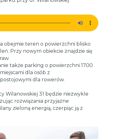
aparku przy ul. Wilanowskiej.
wa obejmie teren o powierzchni blisko
ieleń. Przy nowym obiekcie znajdzie się
raw.
ie także parking o powierzchni 1700
miejscami dla osób z
 postojowymi dla rowerów.
cy Wilanowskiej 31 będzie niezwykle
ując rozwiązania przyjazne
lany zieloną energią, czerpiąc ją z