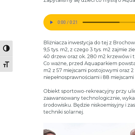
Zapytaliśmy się dzieci co myślą o Aqu
Bliźniacza inwestycja do tej z Brocho
9,5 tys. m2, z czego 3 tys. m2 zajmie z
Toggle High Contrast
40 drzew oraz ok. 280 m2 krzewów i t
Co ważne, przed Aquaparkiem powstan
Toggle Font size
m2 z 57 miejscami postojowymi oraz 2 
niepełnosprawnościami i 88 miejscami
Obiekt sportowo-rekreacyjny przy uli
zaawansowany technologicznie, wykaz
środowisku. Będzie niskoemisyjny i zasi
techniki solarnej.