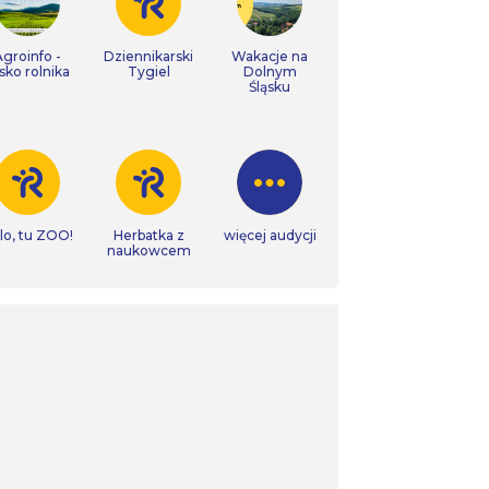
Agroinfo -
Dziennikarski
Wakacje na
isko rolnika
Tygiel
Dolnym
Śląsku
lo, tu ZOO!
Herbatka z
więcej audycji
naukowcem