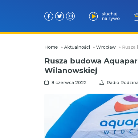
słuchaj
na żywo
Przejdź
Home
»
Aktualności
»
Wrocław
»
Rusza 
do
treści
Rusza budowa Aquapark
Wilanowskiej
8 czerwca 2022
Radio Rodzin