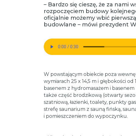
– Bardzo się cieszę, że za nami 
rozpoczęciem budowy kolejnego
oficjalnie możemy wbić pierwszą
budowlane – mówi prezydent Wr
W powstającym obiekcie poza wewn
wymiarach 25 x 14,5 m i głębokości od 
basenem z hydromasażem i basenem z
także część brodzikową (otwarty sezo
szatniową, łazienki, toalety, punkty gas
strefę saunarium z sauną fińską, sa
i pomieszczeniem do wypoczynku.