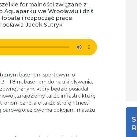
wszelkie formalności związane z
 Aquaparku we Wrocławiu i dziś
 łopatę i rozpocząć prace
ocławia Jacek Sutryk.
ętrznym basenem sportowym o
1,3 – 1,8 m, basenem do nauki pływania,
ewnętrznym, który będzie posiadał
nowo), znajdziemy także infrastrukturę
tronomiczne, ale także strefę fitness i
uną parową oraz dwoma pokojami masażu
S
R