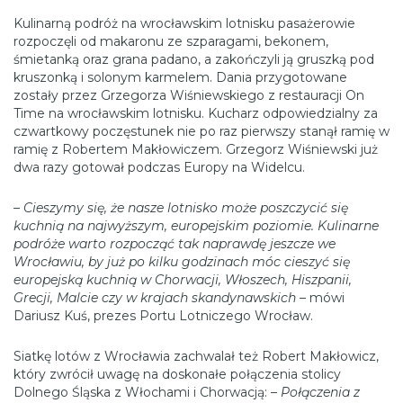
Kulinarną podróż na wrocławskim lotnisku pasażerowie
rozpoczęli od makaronu ze szparagami, bekonem,
śmietanką oraz grana padano, a zakończyli ją gruszką pod
kruszonką i solonym karmelem. Dania przygotowane
zostały przez Grzegorza Wiśniewskiego z restauracji On
Time na wrocławskim lotnisku. Kucharz odpowiedzialny za
czwartkowy poczęstunek nie po raz pierwszy stanął ramię w
ramię z Robertem Makłowiczem. Grzegorz Wiśniewski już
dwa razy gotował podczas Europy na Widelcu.
–
Cieszymy się, że nasze lotnisko może poszczycić się
kuchnią na najwyższym, europejskim poziomie. Kulinarne
podróże warto rozpocząć tak naprawdę jeszcze we
Wrocławiu, by już po kilku godzinach móc cieszyć się
europejską kuchnią w Chorwacji, Włoszech, Hiszpanii,
Grecji, Malcie czy w krajach skandynawskich
– mówi
Dariusz Kuś, prezes Portu Lotniczego Wrocław.
Siatkę lotów z Wrocławia zachwalał też Robert Makłowicz,
który zwrócił uwagę na doskonałe połączenia stolicy
Dolnego Śląska z Włochami i Chorwacją: –
Połączenia z