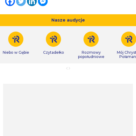
Nasze audycje
Niebo w Gębie
Czytadełko
Rozmowy
Mój Chrys
popołudniowe
Połaman