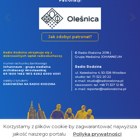
Patronaty:
Jak zdobyć patronat?
Radio Rodzina utrzymuje się z
© Radio Rodzina 2018 |
dobrowolnych wpłat radiosłuchaczy.
Grupa Medialna JOHANNEUM
numer rachunku bankowego:
Radio Rodzina
Johanneum - grupa medialna
Archidiecezji Wrocławskiej
ul. Katedralna 4, 50-328 Wrocław
69 1600 1462 1813 6262 6000 0001
studio: tel. 71 322 20 22
wpłaty z tytułem:
e-mail: studio@radiorodzina.pl
DAROWIZNA NA RADIO RODZINA
newsroom: tel. +48 71 327 12 85
e-mail: reporter@radiorodzina.pl
Korzystamy z plików cookie by zagwarantować najwyższa
jakość naszego portalu
Poliyka prywatności