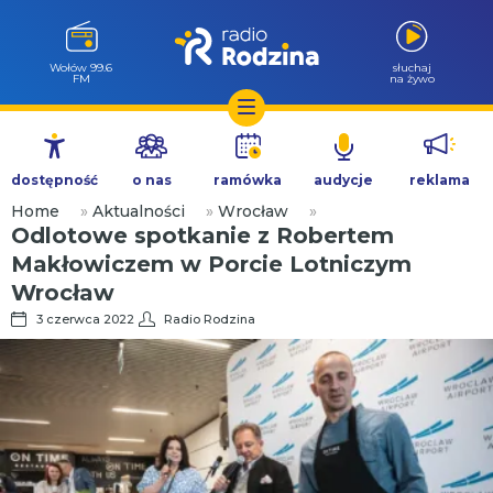
Wołów 99.6
słuchaj
FM
na żywo
Przejdź
do
dostępność
o nas
ramówka
audycje
reklama
treści
Home
»
Aktualności
»
Wrocław
»
Odlotowe spotkanie z Robertem
Makłowiczem w Porcie Lotniczym
Wrocław
3 czerwca 2022
Radio Rodzina