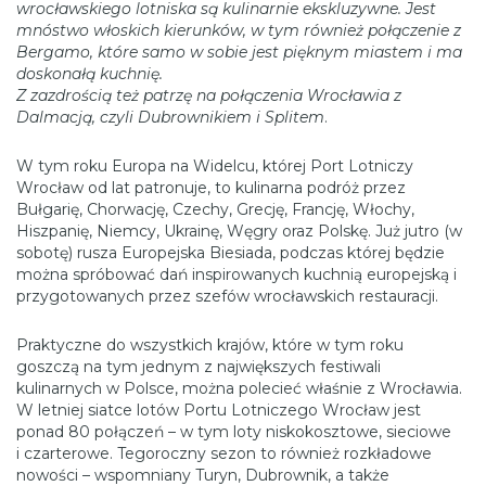
wrocławskiego lotniska są kulinarnie ekskluzywne. Jest
mnóstwo włoskich kierunków, w tym również połączenie z
Bergamo, które samo w sobie jest pięknym miastem i ma
doskonałą kuchnię.
Z zazdrością też patrzę na połączenia Wrocławia z
Dalmacją, czyli Dubrownikiem i Splitem
.
W tym roku Europa na Widelcu, której Port Lotniczy
Wrocław od lat patronuje, to kulinarna podróż przez
Bułgarię, Chorwację, Czechy, Grecję, Francję, Włochy,
Hiszpanię, Niemcy, Ukrainę, Węgry oraz Polskę. Już jutro (w
sobotę) rusza Europejska Biesiada, podczas której będzie
można spróbować dań inspirowanych kuchnią europejską i
przygotowanych przez szefów wrocławskich restauracji.
Praktyczne do wszystkich krajów, które w tym roku
goszczą na tym jednym z największych festiwali
kulinarnych w Polsce, można polecieć właśnie z Wrocławia.
W letniej siatce lotów Portu Lotniczego Wrocław jest
ponad 80 połączeń – w tym loty niskokosztowe, sieciowe
i czarterowe. Tegoroczny sezon to również rozkładowe
nowości – wspomniany Turyn, Dubrownik, a także