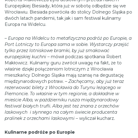
Europejskiej Biesiady, która już w sobotę odbędzie się we
Wrocławiu. Biesiada powróciła do stolicy Dolnego Śląska po
dwóch latach pandemii, tak jak i sam festiwal kulinarny
Europa na Widelcu.
–
Europa na Widelcu to metafizyczna podróż po Europie, a
Port Lotniczy to Europa sama w sobie. Wystarczy przejść
tylko przez lotniskowe bramki, by już smakować
europejskiej kuchni
– mówił podczas spotkania Robert
Makłowicz. Kulinarny guru zwrócił uwagę na fakt, że to
właśnie dzięki połączeniom lotniczym z Wrocławia
mieszkańcy Dolnego Śląska mają szansę na degustację
międzynarodowych potraw. –
Zachęcamy, aby już teraz
rezerwować bilety z Wrocławia do Turynu leżącego w
Piemoncie. To właśnie w tym regionie, a dokładnie w
mieście Alba, w październiku rusza międzynarodowy
festiwal białych trufli. Alba jest też znana z orzechów
laskowych i słynnego na całym świecie producenta
pralinek z orzechami laskowymi –
wyliczał kucharz
.
Kulinarne podróże po Europie