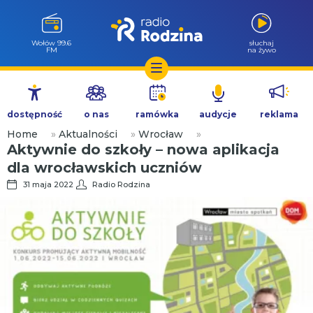
Wołów 99.6
słuchaj
FM
na żywo
Przejdź
do
dostępność
o nas
ramówka
audycje
reklama
treści
Home
»
Aktualności
»
Wrocław
»
Aktywnie do szkoły – nowa aplikacja
dla wrocławskich uczniów
31 maja 2022
Radio Rodzina