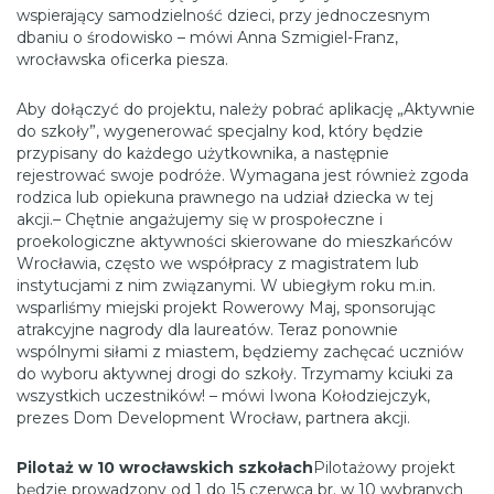
wspierający samodzielność dzieci, przy jednoczesnym
dbaniu o środowisko – mówi Anna Szmigiel-Franz,
wrocławska oficerka piesza.
Aby dołączyć do projektu, należy pobrać aplikację „Aktywnie
do szkoły”, wygenerować specjalny kod, który będzie
przypisany do każdego użytkownika, a następnie
rejestrować swoje podróże. Wymagana jest również zgoda
rodzica lub opiekuna prawnego na udział dziecka w tej
akcji.– Chętnie angażujemy się w prospołeczne i
proekologiczne aktywności skierowane do mieszkańców
Wrocławia, często we współpracy z magistratem lub
instytucjami z nim związanymi. W ubiegłym roku m.in.
wsparliśmy miejski projekt Rowerowy Maj, sponsorując
atrakcyjne nagrody dla laureatów. Teraz ponownie
wspólnymi siłami z miastem, będziemy zachęcać uczniów
do wyboru aktywnej drogi do szkoły. Trzymamy kciuki za
wszystkich uczestników! – mówi Iwona Kołodziejczyk,
prezes Dom Development Wrocław, partnera akcji.
Pilotaż w 10 wrocławskich szkołach
Pilotażowy projekt
będzie prowadzony od 1 do 15 czerwca br. w 10 wybranych