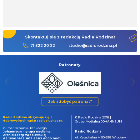
Skontaktuj się z redakcją Radia Rodzina!
71 322 20 22
studio@radiorodzina.pl
Patronaty:
Jak zdobyć patronat?
Radio Rodzina utrzymuje się z
© Radio Rodzina 2018 |
dobrowolnych wpłat radiosłuchaczy.
Grupa Medialna JOHANNEUM
numer rachunku bankowego:
Radio Rodzina
Johanneum - grupa medialna
Archidiecezji Wrocławskiej
ul. Katedralna 4, 50-328 Wrocław
69 1600 1462 1813 6262 6000 0001