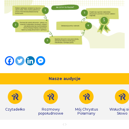
Nasze audycje
Czytadełko
Rozmowy
Mój Chrystus
Wsłuchaj s
popołudniowe
Połamany
Słowo