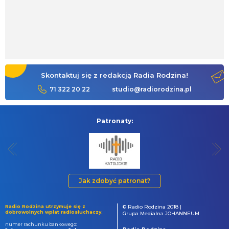
Skontaktuj się z redakcją Radia Rodzina!
71 322 20 22
studio@radiorodzina.pl
Patronaty:
Jak zdobyć patronat?
Radio Rodzina utrzymuje się z
© Radio Rodzina 2018 |
dobrowolnych wpłat radiosłuchaczy.
Grupa Medialna JOHANNEUM
numer rachunku bankowego: