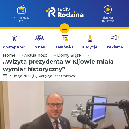
Milicz 88.5
słuchaj
FM
na żywo
Przejdź
do
dostępność
o nas
ramówka
audycje
reklama
treści
Home
»
Aktualności
»
Dolny Śląsk
»
„Wizyta prezydenta w Kijowie miała
wymiar historyczny”
30 maja 2022
Patrycja Jenczmionka