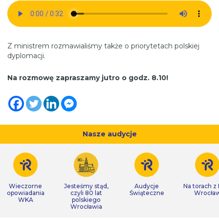
Z ministrem rozmawialiśmy także o priorytetach polskiej
dyplomacji.
Na rozmowę zapraszamy jutro o godz. 8.10!
Nasze audycje
Wieczorne
Jesteśmy stąd,
Audycje
Na torach z
opowiadania
czyli 80 lat
Świąteczne
Wrocła
WKA
polskiego
Wrocławia